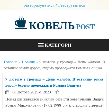
Авторизуватися / Реєструватися
КОВЕЛЬ
POST
КАТЕГОРІЇ
НОВИНИ
Головна
Новини
9 лютого у громаді – День жалоби. В
БЛОГИ
останню земну дорогу будемо проводжати Романа Ващука
КОНТАКТИ
9 лютого у громаді – День жалоби. В останню земну
дорогу будемо проводжати Романа Ващука
08 лютого 2025 о 19:23
Понад рік вважався зниклим безвісти ковельчанин Ващук
Роман Миколайович (19.02.1988 р.н.), старший стрілець-