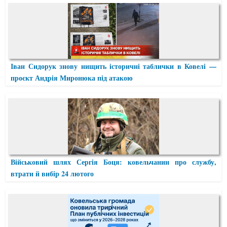
Іван Сидорук знову нищить історичні таблички в Ковелі —
проєкт Андрія Миронюка під атакою
Військовий шлях Сергія Боця: ковельчанин про службу,
втрати й вибір 24 лютого