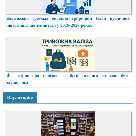
Ковельська громада оновила трирічний План публічних
інвестицій: що зміниться у 2026–2028 роках
🧳 «Тривожна валіза» — бути готовим означає бути
захищеним
Від авторів: