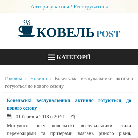
Авторизуватися / Реєструватися
КОВЕЛЬ
POST
КАТЕГОРІЇ
НОВИНИ
Головна
Новини
Ковельські веслувальники активно
БЛОГИ
готуються до нового сезону
КОНТАКТИ
Ковельські веслувальники активно готуються до
нового сезону
01 березня 2018 о 20:51
Минулого року ковельські веслувальники стали
переможцями та призерами змагань різного рівня,