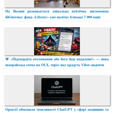
На Волині розвивається унікальна публічна англомовна
бібліотека: фонд «Library» уже налічує близько 7 000 книг
🚨 «Підтвердіть оголошення або його буде видалено!» — нова
шахрайська схема на OLX, через яку крадуть Viber-акаунти
OpenAI обмежила можливості ChatGPT у сфері медицини та