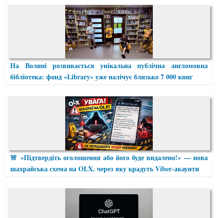
На Волині розвивається унікальна публічна англомовна
бібліотека: фонд «Library» уже налічує близько 7 000 книг
🚨 «Підтвердіть оголошення або його буде видалено!» — нова
шахрайська схема на OLX, через яку крадуть Viber-акаунти