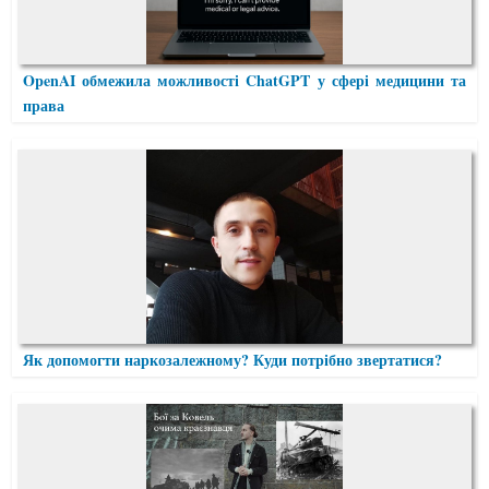
OpenAI обмежила можливості ChatGPT у сфері медицини та
права
Як допомогти наркозалежному? Куди потрібно звертатися?