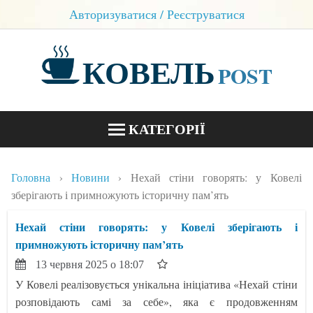
Авторизуватися / Реєструватися
КОВЕЛЬ
POST
КАТЕГОРІЇ
НОВИНИ
Головна
Новини
Нехай стіни говорять: у Ковелі
БЛОГИ
зберігають і примножують історичну пам’ять
КОНТАКТИ
Нехай стіни говорять: у Ковелі зберігають і
примножують історичну пам’ять
13 червня 2025 о 18:07
У Ковелі реалізовується унікальна ініціатива «Нехай стіни
розповідають самі за себе», яка є продовженням