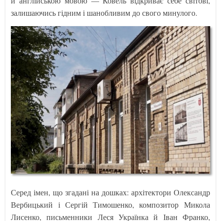
й англійською мовою — Ковель відкриває себе світові,
залишаючись гідним і шанобливим до свого минулого.
Серед імен, що згадані на дошках: архітектори Олександр
Вербицький і Сергій Тимошенко, композитор Микола
Лисенко, письменники Леся Українка й Іван Франко,