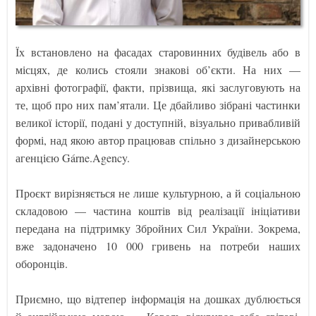
Їх встановлено на фасадах старовинних будівель або в
місцях, де колись стояли знакові об’єкти. На них —
архівні фотографії, факти, прізвища, які заслуговують на
те, щоб про них пам’ятали. Це дбайливо зібрані частинки
великої історії, подані у доступній, візуально привабливій
формі, над якою автор працював спільно з дизайнерською
агенцією Gárne.Agency.
Проєкт вирізняється не лише культурною, а й соціальною
складовою — частина коштів від реалізації ініціативи
передана на підтримку Збройних Сил України. Зокрема,
вже задоначено 10 000 гривень на потреби наших
оборонців.
Приємно, що відтепер інформація на дошках дублюється