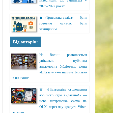
інвестицій: що зміниться у
2026–2028 роках
🧳 «Тривожна валіза» — бути
готовим означає бути
захищеним
Від авторів:
На Волині розвивається
унікальна публічна
англомовна бібліотека: фонд
«Library» уже налічує близько
7 000 книг
🚨 «Підтвердіть оголошення
або його буде видалено!» —
нова шахрайська схема на
OLX, через яку крадуть Viber-
акаунти