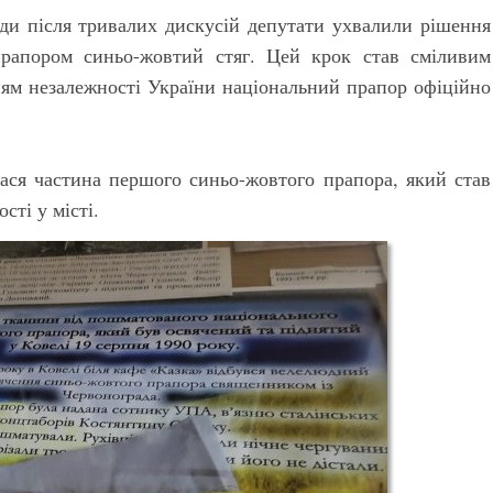
ради після тривалих дискусій депутати ухвалили рішення
прапором синьо-жовтий стяг. Цей крок став сміливим
ням незалежності України національний прапор офіційно
лася частина першого синьо-жовтого прапора, який став
ті у місті.