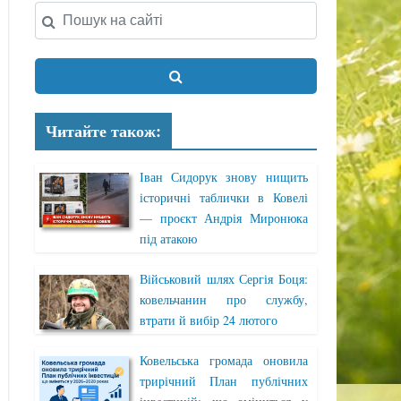
Читайте також:
Іван Сидорук знову нищить
історичні таблички в Ковелі
— проєкт Андрія Миронюка
під атакою
Військовий шлях Сергія Боця:
ковельчанин про службу,
втрати й вибір 24 лютого
Ковельська громада оновила
трирічний План публічних