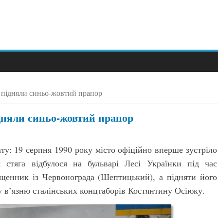
е підняли синьо-жовтий прапор
ідняли синьо-жовтий прапор
ату: 19 серпня 1990 року місто офіційно вперше зустріло
 стяга відбулося на бульварі Лесі Українки під час
щенник із Червонограда (Шептицький), а підняти його
 в’язню сталінських концтаборів Костянтину Осіюку.