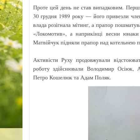
Проте цей день не став випадковим. Перш
30 грудня 1989 року — його привезли член
влада розігнала мітинг, а прапор пошматув
«Локомотив», а наприкінці весни юнаки
Матвійчук підняли прапор над котельнею п
Активісти Руху продовжували відстоюват
роботу здійснювали Володимир Осіюк, А
Петро Кошелюк та Адам Поляк.