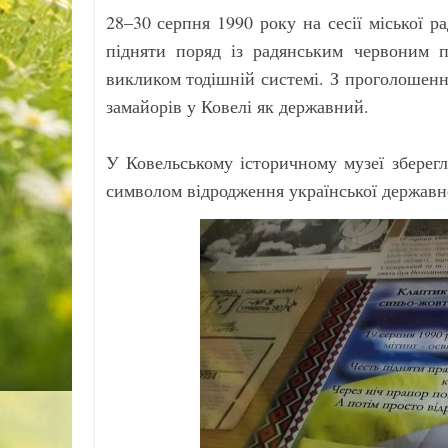
28–30 серпня 1990 року на сесії міської 
підняти поряд із радянським червоним 
викликом тодішній системі. З проголошен
замайорів у Ковелі як державний.
У Ковельському історичному музеї зберег
символом відродження української державнос