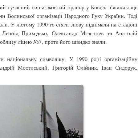
ий сучасний синьо-жовтий прапор у Ковелі з’явився ще
и Волинської організації Народного Руху України. Тоді
али. У лютому 1990-го стяги знову піднімали на стадіоні
 Леонід Приходько, Олександр Мєзєнцев та Анатолій
облизу ліцею №7, проте його швидко зняли.
и національну символіку. У 1990 році організаційну
ндрій Мостиський, Григорій Олійник, Іван Сидорук,