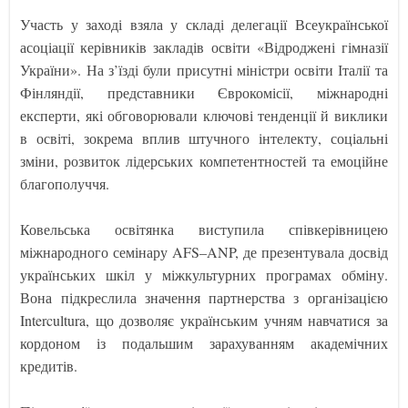
Участь у заході взяла у складі делегації Всеукраїнської
асоціації керівників закладів освіти «Відроджені гімназії
України». На з’їзді були присутні міністри освіти Італії та
Фінляндії, представники Єврокомісії, міжнародні
експерти, які обговорювали ключові тенденції й виклики
в освіті, зокрема вплив штучного інтелекту, соціальні
зміни, розвиток лідерських компетентностей та емоційне
благополуччя.
Ковельська освітянка виступила співкерівницею
міжнародного семінару AFS–ANP, де презентувала досвід
українських шкіл у міжкультурних програмах обміну.
Вона підкреслила значення партнерства з організацією
Intercultura, що дозволяє українським учням навчатися за
кордоном із подальшим зарахуванням академічних
кредитів.