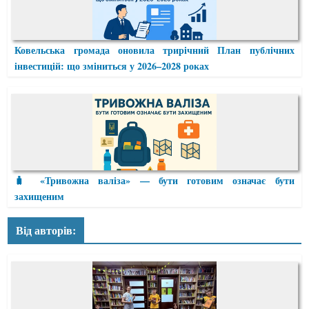
Ковельська громада оновила трирічний План публічних
інвестицій: що зміниться у 2026–2028 роках
🧳 «Тривожна валіза» — бути готовим означає бути
захищеним
Від авторів: