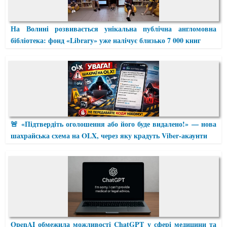
На Волині розвивається унікальна публічна англомовна
бібліотека: фонд «Library» уже налічує близько 7 000 книг
🚨 «Підтвердіть оголошення або його буде видалено!» — нова
шахрайська схема на OLX, через яку крадуть Viber-акаунти
OpenAI обмежила можливості ChatGPT у сфері медицини та