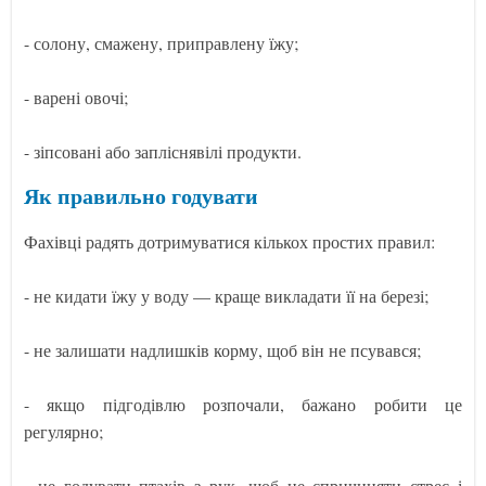
- солону, смажену, приправлену їжу;
- варені овочі;
- зіпсовані або запліснявілі продукти.
Як правильно годувати
Фахівці радять дотримуватися кількох простих правил:
- не кидати їжу у воду — краще викладати її на березі;
- не залишати надлишків корму, щоб він не псувався;
- якщо підгодівлю розпочали, бажано робити це
регулярно;
- не годувати птахів з рук, щоб не спричиняти стрес і