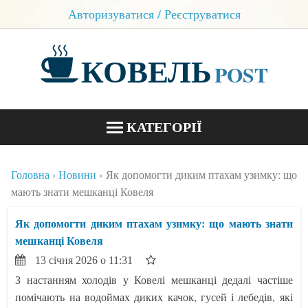
Авторизуватися / Реєструватися
КОВЕЛЬ
POST
КАТЕГОРІЇ
НОВИНИ
Головна
Новини
Як допомогти диким птахам узимку: що
БЛОГИ
мають знати мешканці Ковеля
КОНТАКТИ
Як допомогти диким птахам узимку: що мають знати
мешканці Ковеля
13 січня 2026 о 11:31
З настанням холодів у Ковелі мешканці дедалі частіше
помічають на водоймах диких качок, гусей і лебедів, які