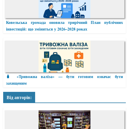
Ковельська громада оновила трирічний План публічних
інвестицій: що зміниться у 2026–2028 роках
🧳 «Тривожна валіза» — бути готовим означає бути
захищеним
Від авторів: