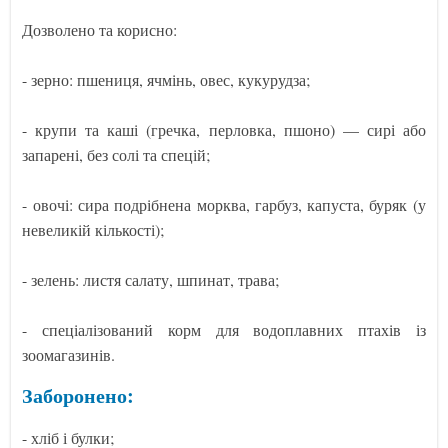
Дозволено та корисно:
- зерно: пшениця, ячмінь, овес, кукурудза;
- крупи та каші (гречка, перловка, пшоно) — сирі або
запарені, без солі та спецій;
- овочі: сира подрібнена морква, гарбуз, капуста, буряк (у
невеликій кількості);
- зелень: листя салату, шпинат, трава;
- спеціалізований корм для водоплавних птахів із
зоомагазинів.
Заборонено:
- хліб і булки;