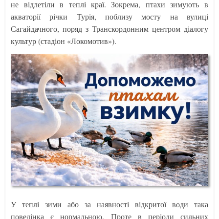
не відлетіли в теплі краї. Зокрема, птахи зимують в
акваторії річки Турія, поблизу мосту на вулиці
Сагайдачного, поряд з Транскордонним центром діалогу
культур (стадіон «Локомотив»).
У теплі зими або за наявності відкритої води така
поведінка є нормальною. Проте в періоди сильних