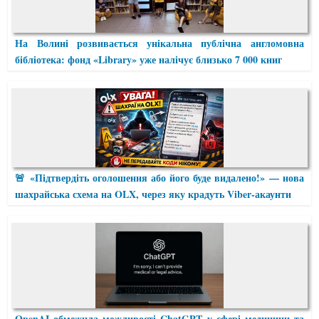
На Волині розвивається унікальна публічна англомовна
бібліотека: фонд «Library» уже налічує близько 7 000 книг
🚨 «Підтвердіть оголошення або його буде видалено!» — нова
шахрайська схема на OLX, через яку крадуть Viber-акаунти
OpenAI обмежила можливості ChatGPT у сфері медицини та