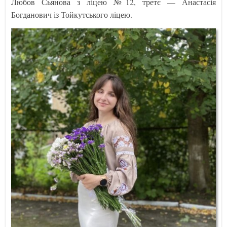
Любов Сьянова з ліцею №12, третє — Анастасія
Богданович із Тойкутського ліцею.