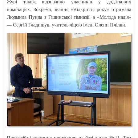
Журі також відзначило учасників у додаткових
номінаціях. Зокрема, звання «Відкриття року» отримала
Людмила Пунда з Гішинської гімназії, а «Молода надія»
— Сергій Гладишук, учитель ліцею імені Олени Пчілки.
Професійні змагання проходили на базі ліцею №11. Там