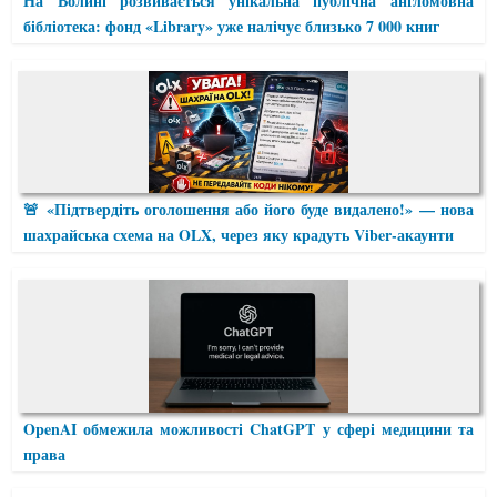
На Волині розвивається унікальна публічна англомовна
бібліотека: фонд «Library» уже налічує близько 7 000 книг
🚨 «Підтвердіть оголошення або його буде видалено!» — нова
шахрайська схема на OLX, через яку крадуть Viber-акаунти
OpenAI обмежила можливості ChatGPT у сфері медицини та
права