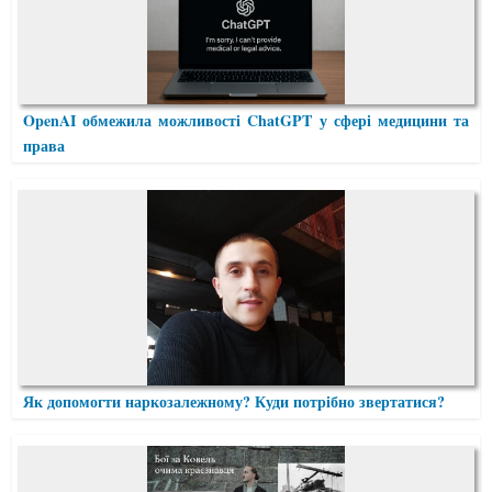
OpenAI обмежила можливості ChatGPT у сфері медицини та
права
Як допомогти наркозалежному? Куди потрібно звертатися?