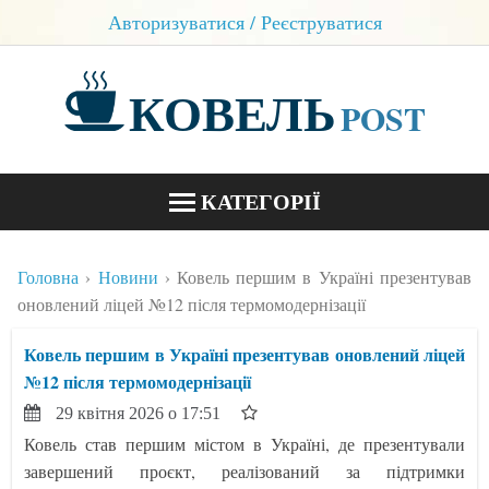
Авторизуватися / Реєструватися
КОВЕЛЬ
POST
КАТЕГОРІЇ
НОВИНИ
Головна
Новини
Ковель першим в Україні презентував
БЛОГИ
оновлений ліцей №12 після термомодернізації
КОНТАКТИ
Ковель першим в Україні презентував оновлений ліцей
№12 після термомодернізації
29 квітня 2026 о 17:51
Ковель став першим містом в Україні, де презентували
завершений проєкт, реалізований за підтримки