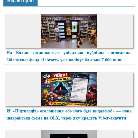
Від авторів:
На Волині розвивається унікальна публічна англомовна
бібліотека: фонд «Library» уже налічує близько 7 000 книг
🚨 «Підтвердіть оголошення або його буде видалено!» — нова
шахрайська схема на OLX, через яку крадуть Viber-акаунти