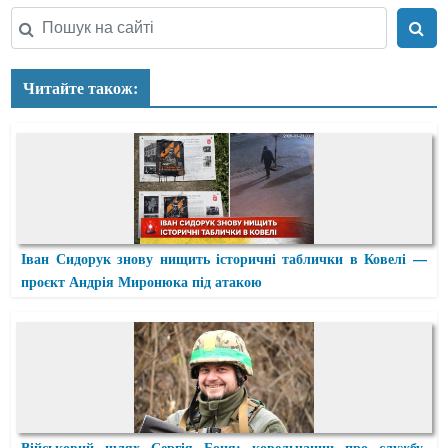
Читайте також:
Іван Сидорук знову нищить історичні таблички в Ковелі —
проєкт Андрія Миронюка під атакою
Військовий шлях Сергія Боця: ковельчанин про службу,