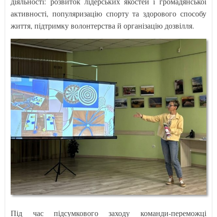
діяльності: розвиток лідерських якостей і громадянської
активності, популяризацію спорту та здорового способу
життя, підтримку волонтерства й організацію дозвілля.
Під час підсумкового заходу команди-переможці