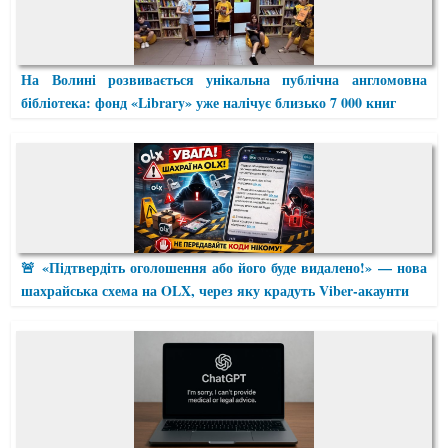
На Волині розвивається унікальна публічна англомовна
бібліотека: фонд «Library» уже налічує близько 7 000 книг
🚨 «Підтвердіть оголошення або його буде видалено!» — нова
шахрайська схема на OLX, через яку крадуть Viber-акаунти