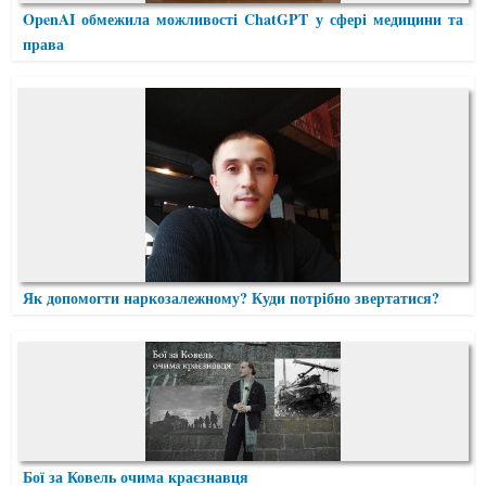
OpenAI обмежила можливості ChatGPT у сфері медицини та
права
Як допомогти наркозалежному? Куди потрібно звертатися?
Бої за Ковель очима краєзнавця