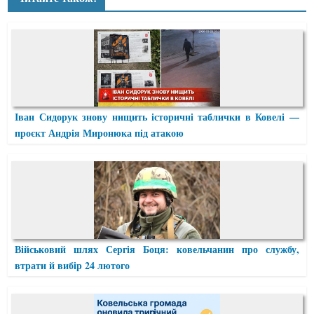
Іван Сидорук знову нищить історичні таблички в Ковелі —
проєкт Андрія Миронюка під атакою
Військовий шлях Сергія Боця: ковельчанин про службу,
втрати й вибір 24 лютого