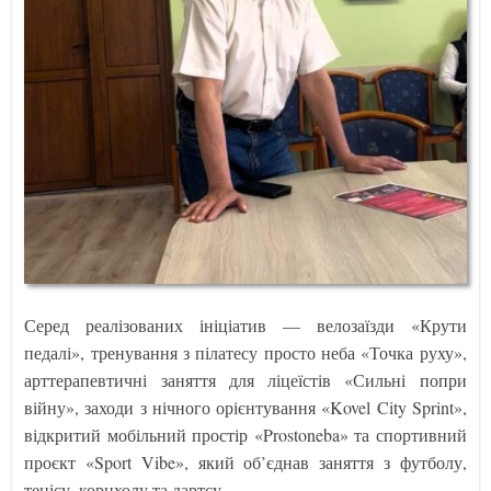
Серед реалізованих ініціатив — велозаїзди «Крути
педалі», тренування з пілатесу просто неба «Точка руху»,
арттерапевтичні заняття для ліцеїстів «Сильні попри
війну», заходи з нічного орієнтування «Kovel City Sprint»,
відкритий мобільний простір «Prostoneba» та спортивний
проєкт «Sport Vibe», який об’єднав заняття з футболу,
тенісу, корнхолу та дартсу.