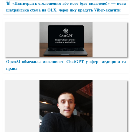
🚨 «Підтвердіть оголошення або його буде видалено!» — нова
шахрайська схема на OLX, через яку крадуть Viber-акаунти
OpenAI обмежила можливості ChatGPT у сфері медицини та
права