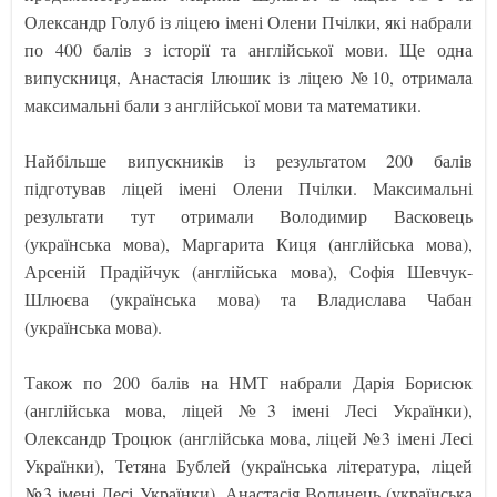
Олександр Голуб із ліцею імені Олени Пчілки, які набрали
по 400 балів з історії та англійської мови. Ще одна
випускниця, Анастасія Ілюшик із ліцею №10, отримала
максимальні бали з англійської мови та математики.
Найбільше випускників із результатом 200 балів
підготував ліцей імені Олени Пчілки. Максимальні
результати тут отримали Володимир Васковець
(українська мова), Маргарита Киця (англійська мова),
Арсеній Прадійчук (англійська мова), Софія Шевчук-
Шлюєва (українська мова) та Владислава Чабан
(українська мова).
Також по 200 балів на НМТ набрали Дарія Борисюк
(англійська мова, ліцей №3 імені Лесі Українки),
Олександр Троцюк (англійська мова, ліцей №3 імені Лесі
Українки), Тетяна Бублей (українська література, ліцей
№3 імені Лесі Українки), Анастасія Волинець (українська