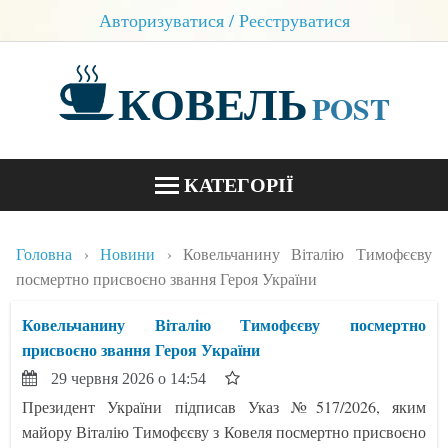
Авторизуватися / Реєструватися
КОВЕЛЬ
POST
КАТЕГОРІЇ
НОВИНИ
Головна
Новини
Ковельчанину Віталію Тимофєєву
БЛОГИ
посмертно присвоєно звання Героя України
КОНТАКТИ
Ковельчанину Віталію Тимофєєву посмертно
присвоєно звання Героя України
29 червня 2026 о 14:54
Президент України підписав Указ №517/2026, яким
майору Віталію Тимофєєву з Ковеля посмертно присвоєно