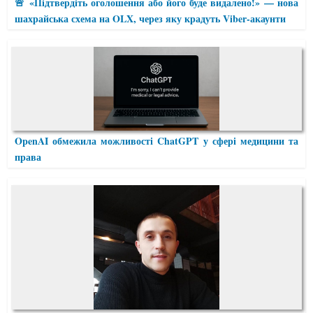
🚨 «Підтвердіть оголошення або його буде видалено!» — нова
шахрайська схема на OLX, через яку крадуть Viber-акаунти
OpenAI обмежила можливості ChatGPT у сфері медицини та
права