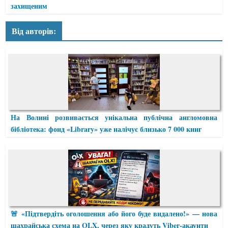
захищеним
Від авторів:
На Волині розвивається унікальна публічна англомовна
бібліотека: фонд «Library» уже налічує близько 7 000 книг
🚨 «Підтвердіть оголошення або його буде видалено!» — нова
шахрайська схема на OLX, через яку крадуть Viber-акаунти