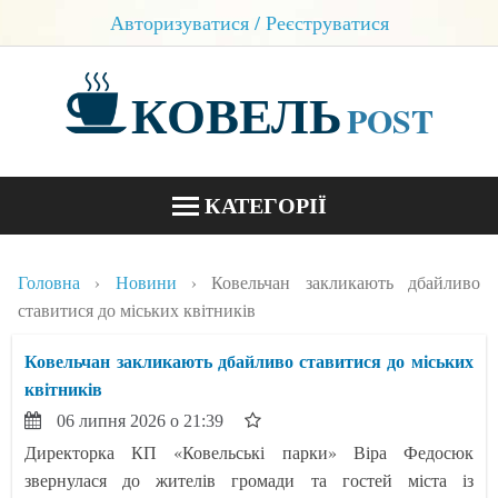
Авторизуватися / Реєструватися
КОВЕЛЬ
POST
КАТЕГОРІЇ
НОВИНИ
Головна
Новини
Ковельчан закликають дбайливо
БЛОГИ
ставитися до міських квітників
КОНТАКТИ
Ковельчан закликають дбайливо ставитися до міських
квітників
06 липня 2026 о 21:39
Директорка КП «Ковельські парки» Віра Федосюк
звернулася до жителів громади та гостей міста із