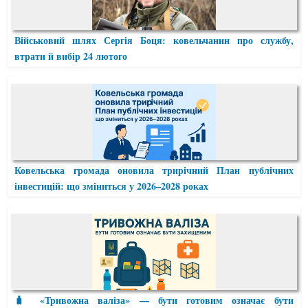
Військовий шлях Сергія Боця: ковельчанин про службу,
втрати й вибір 24 лютого
Ковельська громада оновила трирічний План публічних
інвестицій: що зміниться у 2026–2028 роках
🧳 «Тривожна валіза» — бути готовим означає бути