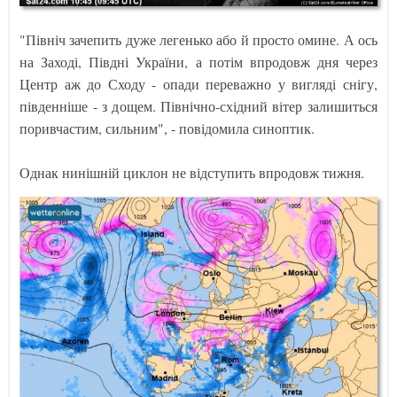
"Північ зачепить дуже легенько або й просто омине. А ось
на Заході, Півдні України, а потім впродовж дня через
Центр аж до Сходу - опади переважно у вигляді снігу,
південніше - з дощем. Північно-східний вітер залишиться
поривчастим, сильним", - повідомила синоптик.
Однак нинішній циклон не відступить впродовж тижня.