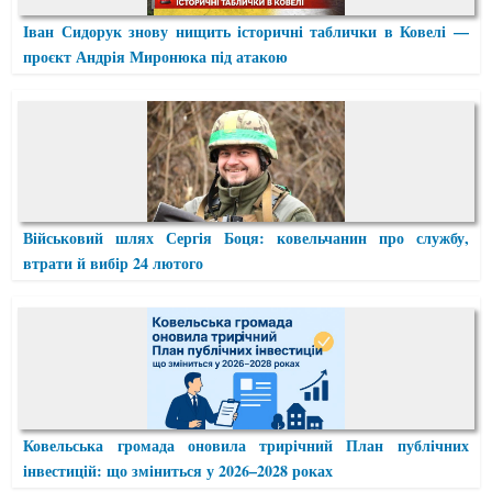
Іван Сидорук знову нищить історичні таблички в Ковелі —
проєкт Андрія Миронюка під атакою
Військовий шлях Сергія Боця: ковельчанин про службу,
втрати й вибір 24 лютого
Ковельська громада оновила трирічний План публічних
інвестицій: що зміниться у 2026–2028 роках