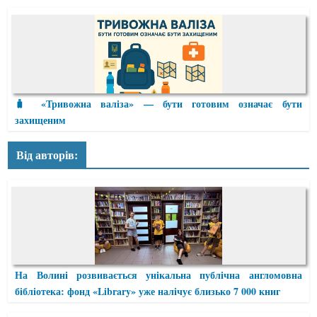
🧳 «Тривожна валіза» — бути готовим означає бути
захищеним
Від авторів:
На Волині розвивається унікальна публічна англомовна
бібліотека: фонд «Library» уже налічує близько 7 000 книг