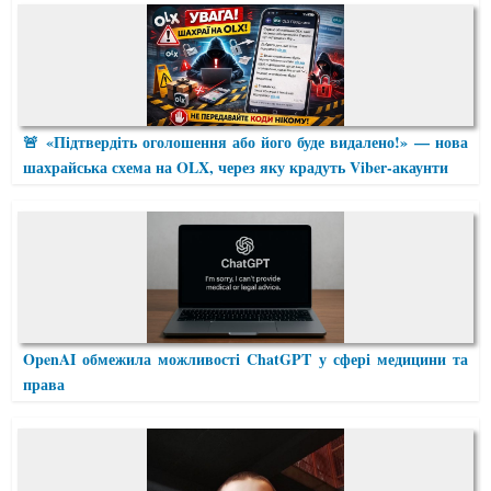
🚨 «Підтвердіть оголошення або його буде видалено!» — нова
шахрайська схема на OLX, через яку крадуть Viber-акаунти
OpenAI обмежила можливості ChatGPT у сфері медицини та
права