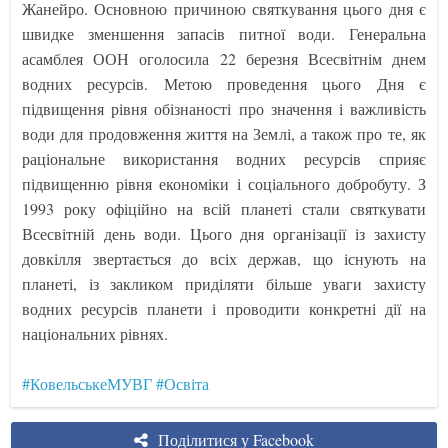
Жанейро. Основною причиною святкування цього дня є
швидке зменшення запасів питної води. Генеральна
асамблея ООН оголосила 22 березня Всесвітнім днем
водних ресурсів. Метою проведення цього Дня є
підвищення рівня обізнаності про значення і важливість
води для продовження життя на Землі, а також про те, як
раціональне використання водних ресурсів сприяє
підвищенню рівня економіки і соціального добробуту. З
1993 року офіційно на всій планеті стали святкувати
Всесвітній день води. Цього дня організації із захисту
довкілля звертається до всіх держав, що існують на
планеті, із закликом приділяти більше уваги захисту
водних ресурсів планети і проводити конкретні дії на
національних рівнях.
#КовельськеМУВГ
#Освіта
Поділитися у Facebook