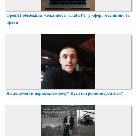
OpenAI обмежила можливості ChatGPT у сфері медицини та
права
Як допомогти наркозалежному? Куди потрібно звертатися?