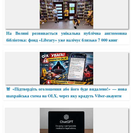
На Волині розвивається унікальна публічна англомовна
бібліотека: фонд «Library» уже налічує близько 7 000 книг
🚨 «Підтвердіть оголошення або його буде видалено!» — нова
шахрайська схема на OLX, через яку крадуть Viber-акаунти