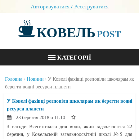
Авторизуватися / Реєструватися
КОВЕЛЬ
POST
КАТЕГОРІЇ
НОВИНИ
Головна
Новини
У Ковелі фахівці розповіли школярам як
БЛОГИ
берегти водні ресурси планети
КОНТАКТИ
У Ковелі фахівці розповіли школярам як берегти водні
ресурси планети
23 березня 2018 о 11:10
З нагоди Всесвітнього дня води, який відзначається 22
березня, у Ковельській загальноосвітній школі №5 для