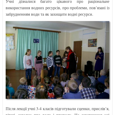
Учні дізналися багато цікавого про раціональне
використання водних ресурсів, про проблеми, пов’язані із
забрудненням води та як захищати водні ресурси.
Після лекції учні 3-4 класів підготували сценки, прислів’я,
вірші, загадки про воду і природу. На завершення усі