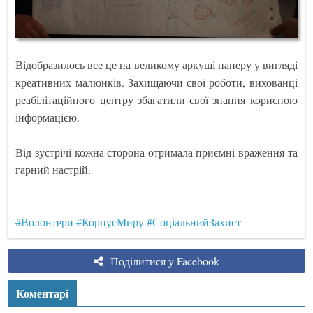
Відобразилось все це на великому аркуші паперу у вигляді
креативних малюнків. Захищаючи свої роботи, вихованці
реабілітаційного центру збагатили свої знання корисною
інформацією.
Від зустрічі кожна сторона отримала приємні враження та
гарний настрій.
#Волонтери
#КорпусМиру
#СоціальнийЗахист
Поділитися у Facebook
Коментарі