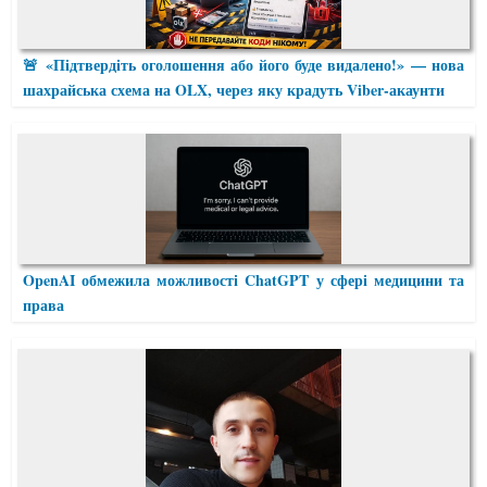
🚨 «Підтвердіть оголошення або його буде видалено!» — нова
шахрайська схема на OLX, через яку крадуть Viber-акаунти
OpenAI обмежила можливості ChatGPT у сфері медицини та
права