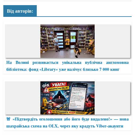
Від авторів:
На Волині розвивається унікальна публічна англомовна
бібліотека: фонд «Library» уже налічує близько 7 000 книг
🚨 «Підтвердіть оголошення або його буде видалено!» — нова
шахрайська схема на OLX, через яку крадуть Viber-акаунти