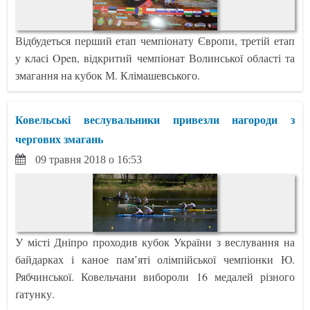
Відбудеться перший етап чемпіонату Європи, третій етап
у класі Open, відкритий чемпіонат Волинської області та
змагання на кубок М. Клімашевського.
Ковельські веслувальники привезли нагороди з
чергових змагань
09 травня 2018 о 16:53
У місті Дніпро проходив кубок України з веслування на
байдарках і каное пам’яті олімпійської чемпіонки Ю.
Рябчинської. Ковельчани вибороли 16 медалей різного
ґатунку.