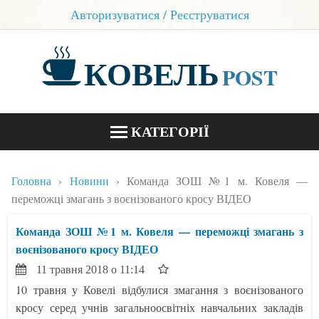
Авторизуватися / Реєструватися
КОВЕЛЬ
POST
КАТЕГОРІЇ
НОВИНИ
Головна
Новини
Команда ЗОШ №1 м. Ковеля —
БЛОГИ
переможці змагань з воєнізованого кросу ВІДЕО
КОНТАКТИ
Команда ЗОШ №1 м. Ковеля — переможці змагань з
воєнізованого кросу ВІДЕО
11 травня 2018 о 11:14
10 травня у Ковелі відбулися змагання з воєнізованого
кросу серед учнів загальноосвітніх навчальних закладів