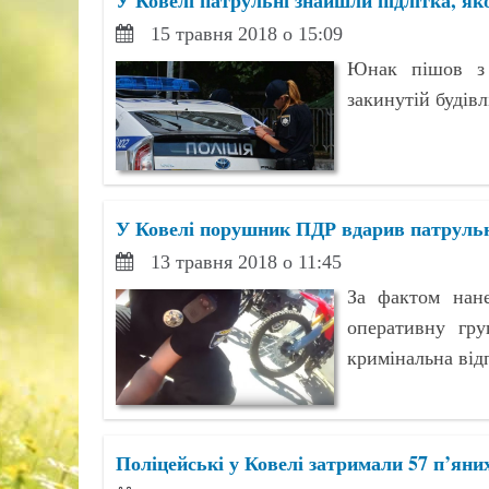
У Ковелі патрульні знайшли підлітка, як
15 травня 2018 о 15:09
Юнак пішов з 
закинутій будівл
У Ковелі порушник ПДР вдарив патруль
13 травня 2018 о 11:45
За фактом нане
оперативну гру
кримінальна відп
Поліцейські у Ковелі затримали 57 п’яни