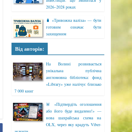
інвестицій: що зміниться у
2026–2028 роках
🧳 «Тривожна валіза» — бути
готовим означає бути
захищеним
Від авторів:
На Волині розвивається
унікальна публічна
англомовна бібліотека: фонд
«Library» уже налічує близько
7 000 книг
🚨 «Підтвердіть оголошення
або його буде видалено!» —
нова шахрайська схема на
OLX, через яку крадуть Viber-
акаунти