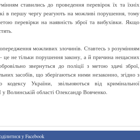
умінням ставились до проведення перевірок їх та їхніх
ькі в першу чергу реагують на можливі порушення, тому
етою перевірки на наявність зброї та вибухівки. Якщо
тять.
попередження можливих злочинів. Ставтесь з розумінням
я – це не тільки порушення закону, а й причина нещасних
обровільно звернуться до поліції з метою здачі зброї,
льних засобів, що зберігаються ними незаконно, згідно з
 кодексу України, звільняються від кримінальної
П у Волинській області Олександр Вовченко.
ділитися у Facebook