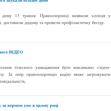
ого шукали більше доби
дому 13 травня. Правоохоронці виявили хлопця у
і, доставили додому та провели профілактичну бесіду.
ного ВІДЕО
сення тілесного ушкодження було викликано слідчо-
пу. За опір правоохоронцю водію може загрожувати
овідальність.
х за кермом уже в цьому році