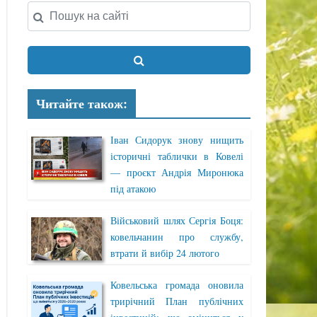
Читайте також:
Іван Сидорук знову нищить
історичні таблички в Ковелі
— проєкт Андрія Миронюка
під атакою
Військовий шлях Сергія Боця:
ковельчанин про службу,
втрати й вибір 24 лютого
Ковельська громада оновила
трирічний План публічних