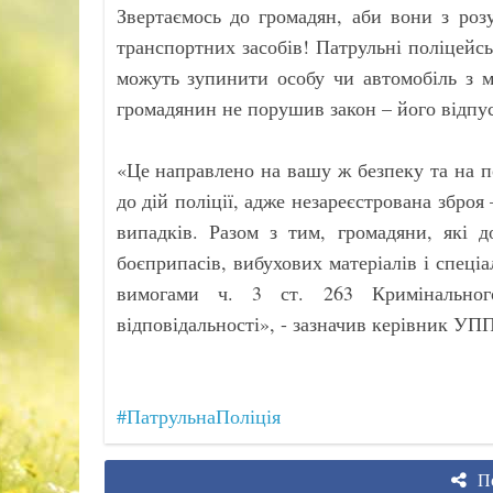
Звертаємось до громадян, аби вони з роз
транспортних засобів! Патрульні поліцейс
можуть зупинити особу чи автомобіль з м
громадянин не порушив закон – його відпус
«Це направлено на вашу ж безпеку та на 
до дій поліції, адже незареєстрована збро
випадків. Разом з тим, громадяни, які д
боєприпасів, вибухових матеріалів і спеціа
вимогами ч. 3 ст. 263 Кримінального
відповідальності», - зазначив керівник УП
#ПатрульнаПоліція
По