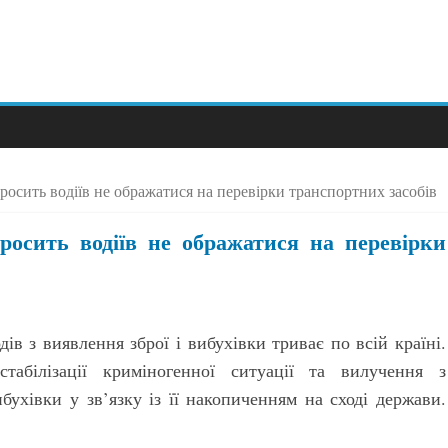
просить водіїв не ображатися на перевірки транспортних засобів
росить водіїв не ображатися на перевірки
в з виявлення зброї і вибухівки триває по всій країні.
табілізації криміногенної ситуації та вилучення з
ибухівки у зв’язку із її накопиченням на сході держави.