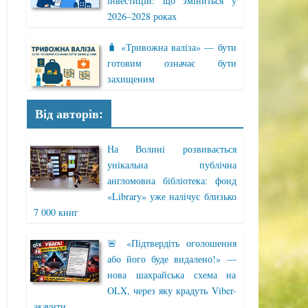
інвестицій: що зміниться у
2026–2028 роках
🧳 «Тривожна валіза» — бути
готовим означає бути
захищеним
Від авторів:
На Волині розвивається
унікальна публічна
англомовна бібліотека: фонд
«Library» уже налічує близько
7 000 книг
🚨 «Підтвердіть оголошення
або його буде видалено!» —
нова шахрайська схема на
OLX, через яку крадуть Viber-
акаунти