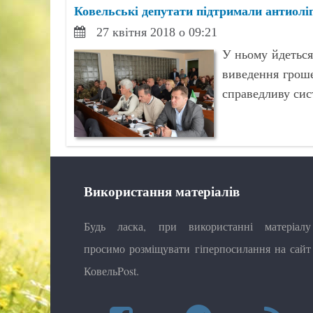
Ковельські депутати підтримали антиолі
27 квітня 2018 о 09:21
У ньому йдеться
виведення гроше
справедливу сис
Використання матеріалів
Будь ласка, при використанні матеріалу
просимо розміщувати гіперпосилання на сайт
КовельPost.