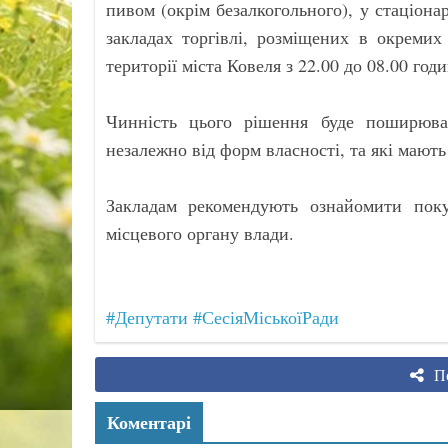
пивом (окрім безалкогольного), у стаціона
закладах торгівлі, розміщених в окремих 
території міста Ковеля з 22.00 до 08.00 год
Чинність цього рішення буде поширюват
незалежно від форм власності, та які мають
Закладам рекомендують ознайомити пок
місцевого органу влади.
#Депутати
#СесіяМіськоїРади
По
Коментарі