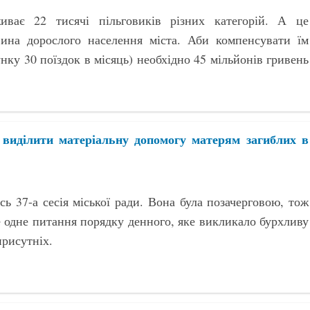
ває 22 тисячі пільговиків різних категорій. А це
ина дорослого населення міста. Аби компенсувати їм
унку 30 поїздок в місяць) необхідно 45 мільйонів гривень
 виділити матеріальну допомогу матерям загиблих в
сь 37-а сесія міської ради. Вона була позачерговою, тож
 одне питання порядку денного, яке викликало бурхливу
присутніх.