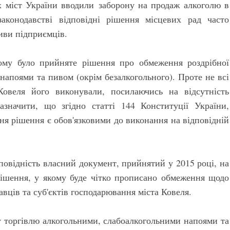
х міст України вводили заборону на продаж алкоголю в
аконодавстві відповідні рішення місцевих рад часто
тиви підприємців.
тому було прийняте рішення про обмеження роздрібної
напоями та пивом (окрім безалкогольного). Проте не всі
 Ковеля його виконували, посилаючись на відсутність
азначити, що згідно статті 144 Конституції України,
ня рішення є обов'язковими до виконання на відповідній
дповідність власний документ, прийнятий у 2015 році, на
 рішення, у якому буде чітко прописано обмеження щодо
вців та суб'єктів господарювання міста Ковеля.
у торгівлю алкогольними, слабоалкогольними напоями та