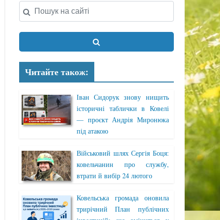
Читайте також:
Іван Сидорук знову нищить
історичні таблички в Ковелі
— проєкт Андрія Миронюка
під атакою
Військовий шлях Сергія Боця:
ковельчанин про службу,
втрати й вибір 24 лютого
Ковельська громада оновила
трирічний План публічних