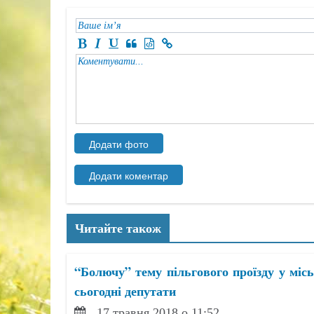
Читайте також
“Болючу” тему пільгового проїзду у мі
сьогодні депутати
17 травня 2018 о 11:52