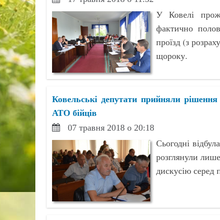
У Ковелі прожи
фактично полов
проїзд (з розрах
щороку.
Ковельські депутати прийняли рішення
АТО бійців
07 травня 2018 о 20:18
Сьогодні відбула
розглянули лише
дискусію серед 