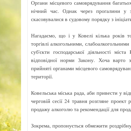
Органи місцевого самоврядування багатьо
нічний час. Однак через прогалини у з
скасовувалися в судовому порядку з ініціа
Нагадаємо, що і у Ковелі кілька років 
торгівлі алкогольними, слабоалкогольними 
суб'єкти господарської діяльності міста
відповідної норми Закону. Хоча варто з
прийняті органами місцевого самоврядуван
території.
Ковельська міська рада, аби привести у ві
черговій сесії 24 травня розгляне проект
продажу алкоголю та рекомендації для прода
Зокрема, пропонується обмежити роздрібн