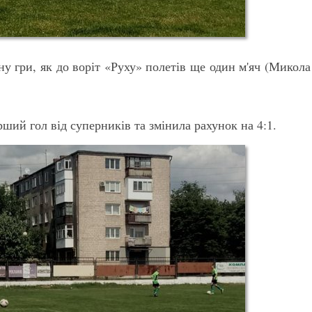
у гри, як до воріт «Руху» полетів ще один м'яч (Микола
ший гол від суперників та змінила рахунок на 4:1.