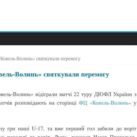
Ковель-Волинь» святкували перемогу
вель-Волинь» святкували перемогу
вель-Волинь» відіграли матчі 22 туру ДЮФЛ України з
атчів розповідають на сторінці
ФЦ «Ковель-Волинь»
у
у гри наші U-17, та вже перший гол забили до воріт
ж пенальті до воріт «Руху» виконав Назар Приходько.