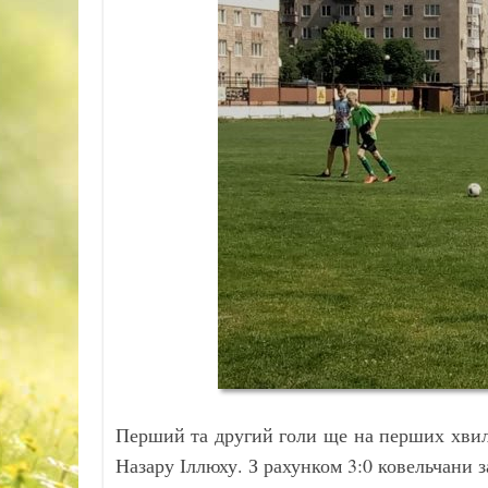
Перший та другий голи ще на перших хвил
Назару Іллюху. З рахунком 3:0 ковельчани