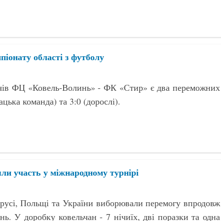
піонату області з футболу
тчів ФЦ «Ковель-Волинь» - ФК «Стир» є два переможних
ацька команда) та 3:0 (дорослі).
ли участь у міжнародному турнірі
орусі, Польщі та України виборювали перемогу впродовж
нь. У доробку ковельчан - 7 нічиїх, дві поразки та одна