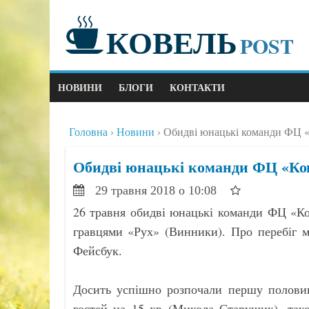
КОВЕЛЬ
POST
НОВИНИ
БЛОГИ
КОНТАКТИ
Головна
Новини
Обидві юнацькі команди ФЦ «
Обидві юнацькі команди ФЦ «Ко
29 травня 2018 о 10:08
26 травня обидві юнацькі команди ФЦ «Ко
гравцями «Рух» (Винники). Про перебіг м
Фейсбук.
Досить успішно розпочали першу половин
гостей на 15 хв (Микола Старушик), тако