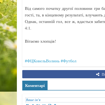
Від самого початку другої половини гри б
гості, та, в кінцевому результаті, влучають
Однак, останній гол, все ж, вдасться заб
4:1.
Вітаємо хлопців!
#ФЦКовельВолинь
#Футбол
По
Коментарі