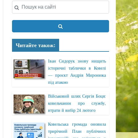
Читайте також:
Іван Сидорук знову нищить
історичні таблички в Ковелі
— проєкт Андрія Миронюка
під атакою
Військовий шлях Сергія Боця:
ковельчанин про службу,
втрати й вибір 24 лютого
Ковельська громада оновила
трирічний План публічних