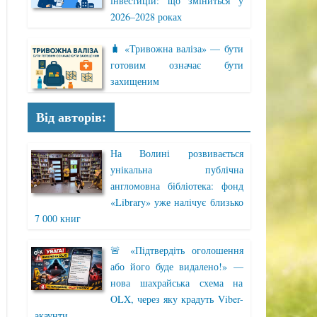
інвестицій: що зміниться у
2026–2028 роках
🧳 «Тривожна валіза» — бути
готовим означає бути
захищеним
Від авторів:
На Волині розвивається
унікальна публічна
англомовна бібліотека: фонд
«Library» уже налічує близько
7 000 книг
🚨 «Підтвердіть оголошення
або його буде видалено!» —
нова шахрайська схема на
OLX, через яку крадуть Viber-
акаунти