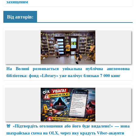
захищеним
Від авторів:
На Волині розвивається унікальна публічна англомовна
бібліотека: фонд «Library» уже налічує близько 7 000 книг
🚨 «Підтвердіть оголошення або його буде видалено!» — нова
шахрайська схема на OLX, через яку крадуть Viber-акаунти