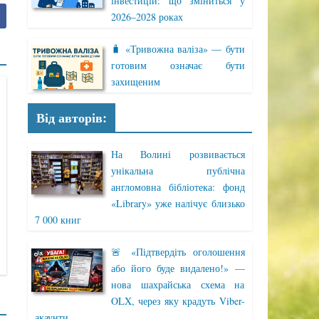
інвестицій: що зміниться у
2026–2028 роках
🧳 «Тривожна валіза» — бути
готовим означає бути
захищеним
Від авторів:
На Волині розвивається
унікальна публічна
англомовна бібліотека: фонд
«Library» уже налічує близько
7 000 книг
🚨 «Підтвердіть оголошення
або його буде видалено!» —
нова шахрайська схема на
OLX, через яку крадуть Viber-
акаунти