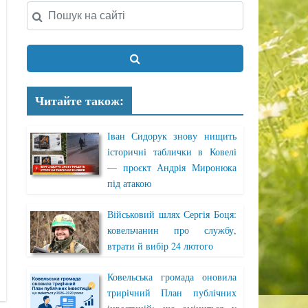
Читайте також:
Іван Сидорук знову нищить
історичні таблички в Ковелі
— проєкт Андрія Миронюка
під атакою
Військовий шлях Сергія Боця:
ковельчанин про службу,
втрати й вибір 24 лютого
Ковельська громада оновила
трирічний План публічних