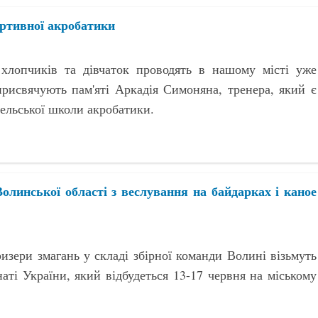
ортивної акробатики
 хлопчиків та дівчаток проводять в нашому місті уже
присвячують пам'яті Аркадія Симоняна, тренера, який є
ельської школи акробатики.
олинської області з веслування на байдарках і каное
изери змагань у складі збірної команди Волині візьмуть
наті України, який відбудеться 13-17 червня на міському