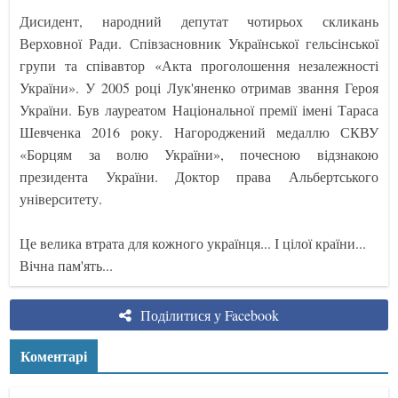
Дисидент, народний депутат чотирьох скликань
Верховної Ради. Співзасновник Української гельсінської
групи та співавтор «Акта проголошення незалежності
України». У 2005 році Лук'яненко отримав звання Героя
України. Був лауреатом Національної премії імені Тараса
Шевченка 2016 року. Нагороджений медаллю СКВУ
«Борцям за волю України», почесною відзнакою
президента України. Доктор права Альбертського
університету.
Це велика втрата для кожного українця... І цілої країни...
Вічна пам'ять...
Поділитися у Facebook
Коментарі