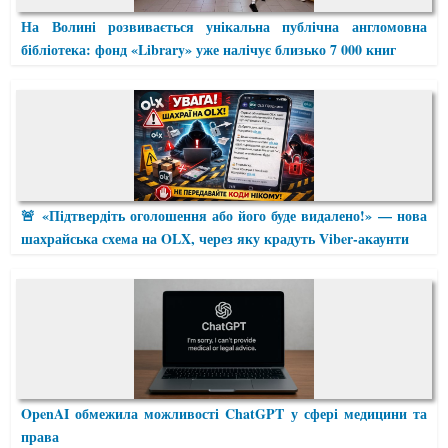
На Волині розвивається унікальна публічна англомовна
бібліотека: фонд «Library» уже налічує близько 7 000 книг
🚨 «Підтвердіть оголошення або його буде видалено!» — нова
шахрайська схема на OLX, через яку крадуть Viber-акаунти
OpenAI обмежила можливості ChatGPT у сфері медицини та
права