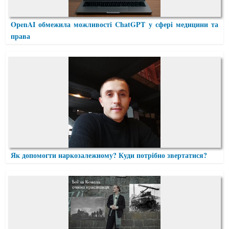
OpenAI обмежила можливості ChatGPT у сфері медицини та
права
Як допомогти наркозалежному? Куди потрібно звертатися?