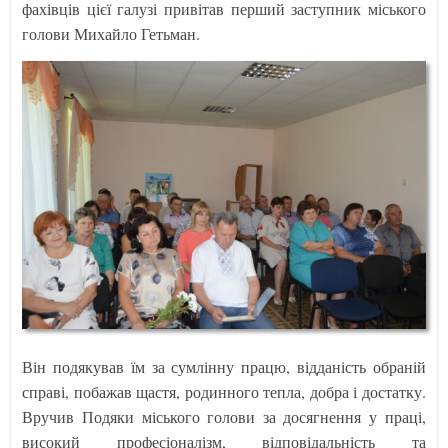
фахівців цієї галузі привітав перший заступник міського
голови Михайло Гетьман.
Він подякував їм за сумлінну працю, відданість обраній
справі, побажав щастя, родинного тепла, добра і достатку.
Вручив Подяки міського голови за досягнення у праці,
високий професіоналізм, відповідальність та