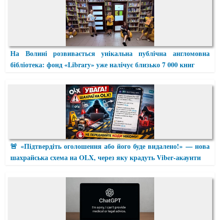
На Волині розвивається унікальна публічна англомовна
бібліотека: фонд «Library» уже налічує близько 7 000 книг
🚨 «Підтвердіть оголошення або його буде видалено!» — нова
шахрайська схема на OLX, через яку крадуть Viber-акаунти