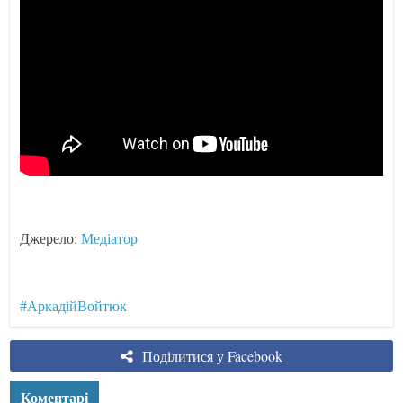
Джерело:
Медіатор
#АркадійВойтюк
Поділитися у Facebook
Коментарі