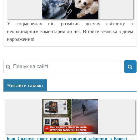
У соцмережах він розмітив дитячу світлину з
неординарним коментарем до неї. Вітайте земляка з днем
народження!
Читайте також:
Іван Сидорук знову нищить історичні таблички в Ковелі —