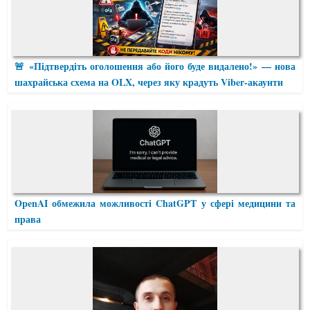
🚨 «Підтвердіть оголошення або його буде видалено!» — нова
шахрайська схема на OLX, через яку крадуть Viber-акаунти
OpenAI обмежила можливості ChatGPT у сфері медицини та
права