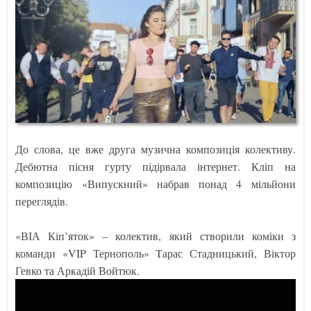
До слова, це вже друга музична композиція колективу.
Дебютна пісня гурту підірвала інтернет. Кліп на
композицію «Випускний» набрав понад 4 мільйони
переглядів.
«ВІА Кіп’яток» – колектив, який створили коміки з
команди «VIP Тернополь» Тарас Стадницький, Віктор
Гевко та Аркадій Войтюк.