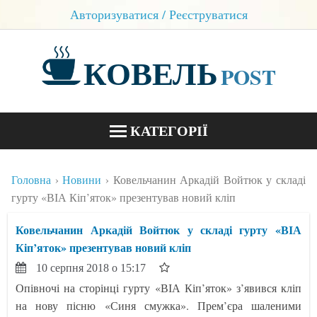
Авторизуватися / Реєструватися
КОВЕЛЬ
POST
КАТЕГОРІЇ
НОВИНИ
Головна
Новини
Ковельчанин Аркадій Войтюк у складі
БЛОГИ
гурту «ВІА Кіп’яток» презентував новий кліп
КОНТАКТИ
Ковельчанин Аркадій Войтюк у складі гурту «ВІА
Кіп’яток» презентував новий кліп
10 серпня 2018 о 15:17
Опівночі на сторінці гурту «ВІА Кіп’яток» з’явився кліп
на нову пісню «Синя смужка». Прем’єра шаленими