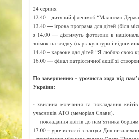
24 серпня
12.40 – дитячий флешмоб “Малюємо Держа
13.40 — ігрова програма для дітей (біля мі
з 14.00 — діятимуть фотозони в націонал
знімок на згадку (парк культури і відпочинк
14.40 – караоке для дітей “Я люблю свою кр
16.00 — фінал патріотичної акції зі створ
По завершенню - урочиста хода від пам
України:
- хвилина мовчання та покладання квітів
учасників АТО (меморіал Слави).
— покладання квітів до пам’ятника борцям
17.00 – урочистості з нагоди Дня незалежно
- привітання міського голови Олега Кіндера