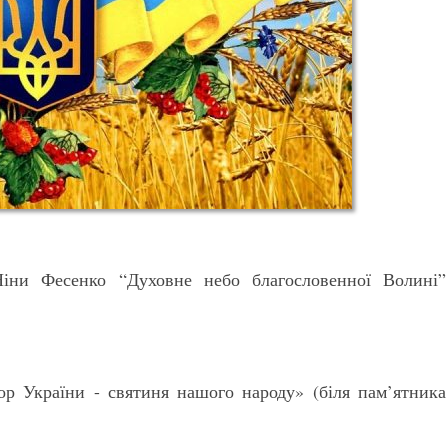
Ніни Фесенко “Духовне небо благословенної Волині”
р України - святиня нашого народу» (біля пам’ятника