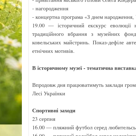
- нагородження
- концертна програма «З днем народження, 
19.00 — історичний екскурс еволюції н
традиційного вбрання з музейних фонд
ковельських майстринь. Показ-дефіле авт
етнічних мотивів.
В історичному музеї - тематична виставк
Впродовж дня працюватимуть заклади грома
Лесі Українки
Спортивні заходи
23 серпня
16.00 — пляжний футбол серед любительсь
16.00 — пляжний волейбол серед чоловічих