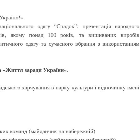
Україно!»
аціонального одягу “Спадок”: презентація народного
ів, якому понад 100 років, та вишиваних виробів
ентичного одягу та сучасного вбрання з використанням
а «Життя заради України».
дського харчування в парку культури і відпочинку імені
ких команд (майданчик на набережній)
 та жіночих команд (майданчик на набережній)