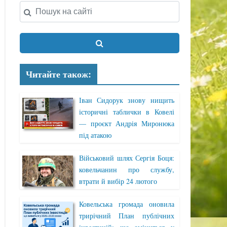
Читайте також:
Іван Сидорук знову нищить
історичні таблички в Ковелі
— проєкт Андрія Миронюка
під атакою
Військовий шлях Сергія Боця:
ковельчанин про службу,
втрати й вибір 24 лютого
Ковельська громада оновила
трирічний План публічних