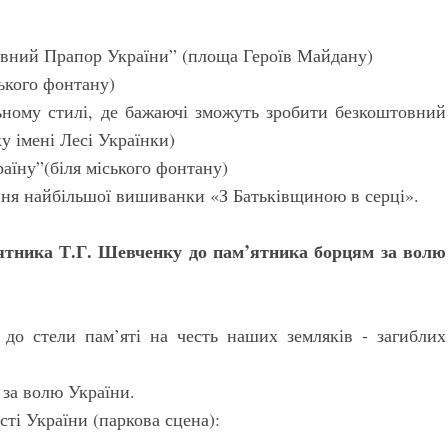
вний Прапор України” (площа Героїв Майдану)
ського фонтану)
ьному стилі, де бажаючі зможуть зробити безкоштовний
у імені Лесі Українки)
аїну”(біля міського фонтану)
ення найбільшої вишиванки «З Батьківщиною в серці».
’ятника Т.Г. Шевченку до пам’ятника борцям за волю
 до стели пам’яті на честь наших земляків - загиблих
 за волю України.
сті України (паркова сцена):