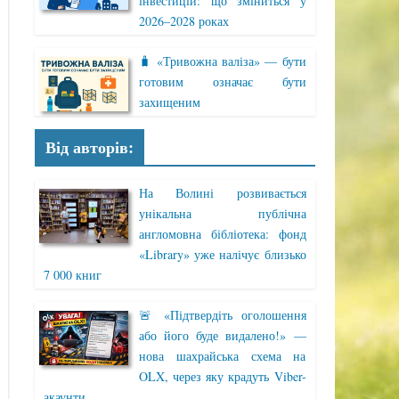
інвестицій: що зміниться у
2026–2028 роках
🧳 «Тривожна валіза» — бути
готовим означає бути
захищеним
Від авторів:
На Волині розвивається
унікальна публічна
англомовна бібліотека: фонд
«Library» уже налічує близько
7 000 книг
🚨 «Підтвердіть оголошення
або його буде видалено!» —
нова шахрайська схема на
OLX, через яку крадуть Viber-
акаунти