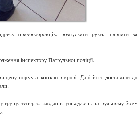
дресу правоохоронців, розпускати руки, шарпати за
дження інспектору Патрульної поліції.
вищену норму алкоголю в крові. Далі його доставили до
али.
у групу: тепер за завдання ушкоджень патрульному йому
ь.