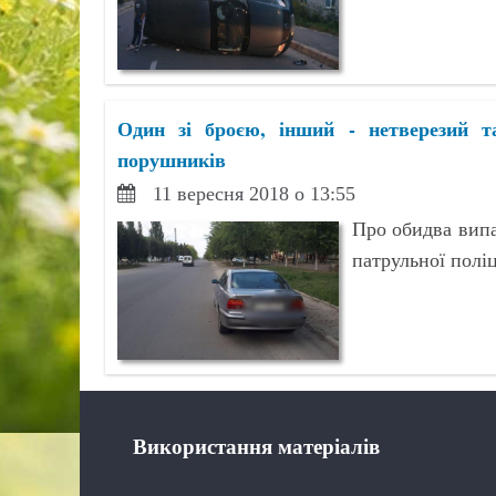
Один зі броєю, інший - нетверезий т
порушників
11 вересня 2018 о 13:55
Про обидва випа
патрульної поліц
Використання матеріалів