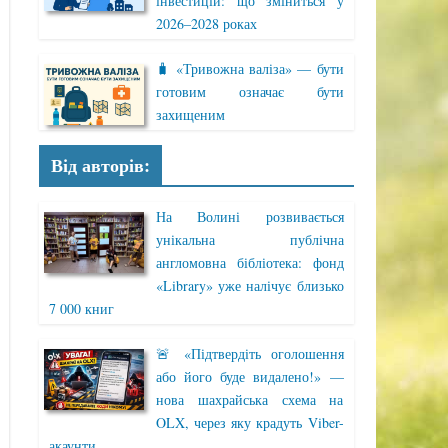
інвестицій: що зміниться у
2026–2028 роках
🧳 «Тривожна валіза» — бути
готовим означає бути
захищеним
Від авторів:
На Волині розвивається
унікальна публічна
англомовна бібліотека: фонд
«Library» уже налічує близько
7 000 книг
🚨 «Підтвердіть оголошення
або його буде видалено!» —
нова шахрайська схема на
OLX, через яку крадуть Viber-
акаунти