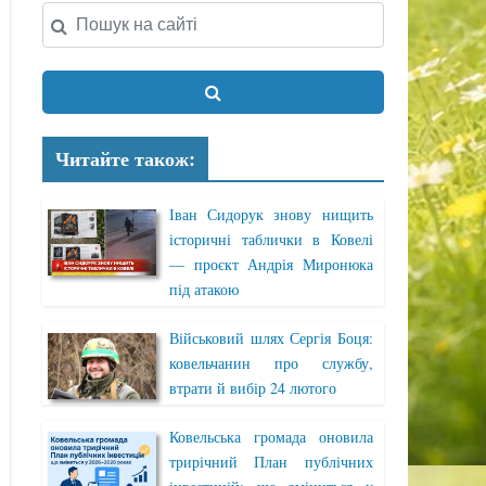
Читайте також:
Іван Сидорук знову нищить
історичні таблички в Ковелі
— проєкт Андрія Миронюка
під атакою
Військовий шлях Сергія Боця:
ковельчанин про службу,
втрати й вибір 24 лютого
Ковельська громада оновила
трирічний План публічних