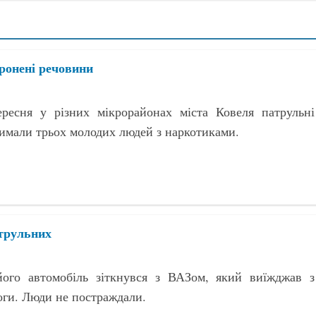
ронені речовини
ресня у різних мікрорайонах міста Ковеля патрульні
римали трьох молодих людей з наркотиками.
атрульних
його автомобіль зіткнувся з ВАЗом, який виїжджав з
оги. Люди не постраждали.