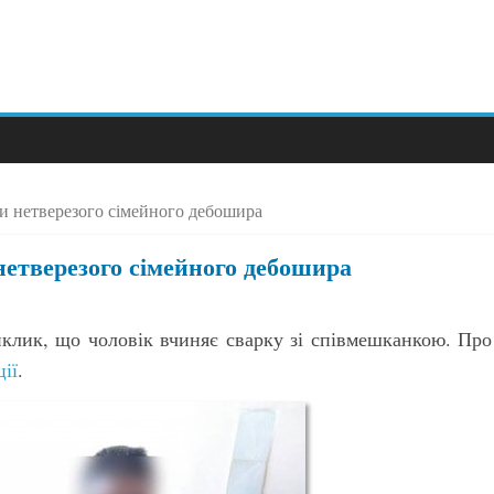
ли нетверезого сімейного дебошира
нетверезого сімейного дебошира
иклик, що чоловік вчиняє сварку зі співмешканкою. Про
ії
.