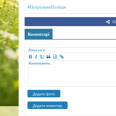
#ПатрульнаПоліція
По
Коментарі