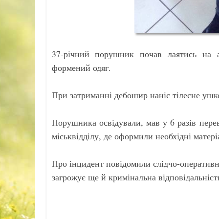
37-річний порушник почав лаятись на а
формений одяг.
При затриманні дебошир наніс тілесне ушко
Порушника освідували, мав у 6 разів пере
міськвідділу, де оформили необхідні матері
Про інцидент повідомили слідчо-оперативн
загрожує ще й кримінальна відповідальніст