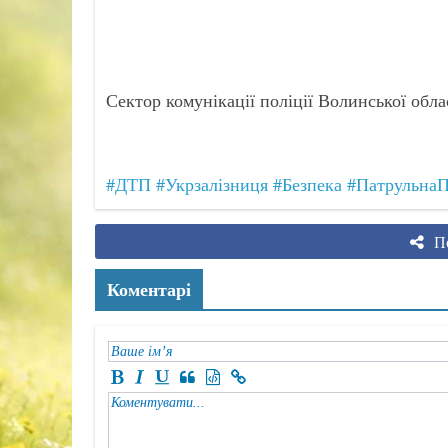
Сектор комунікації поліції Волинської обла
#ДТП
#Укрзалізниця
#Безпека
#ПатрульнаП
По
Коментарі