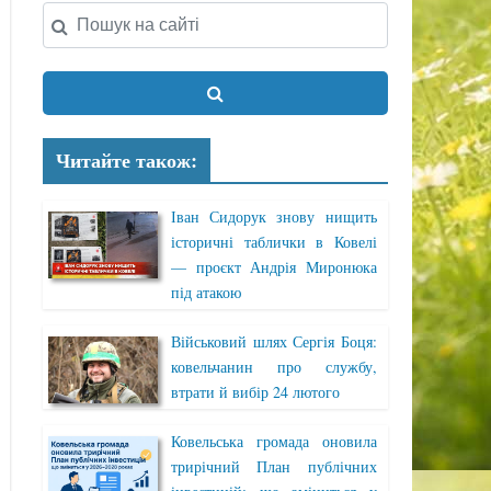
Читайте також:
Іван Сидорук знову нищить
історичні таблички в Ковелі
— проєкт Андрія Миронюка
під атакою
Військовий шлях Сергія Боця:
ковельчанин про службу,
втрати й вибір 24 лютого
Ковельська громада оновила
трирічний План публічних