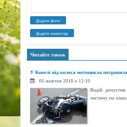
Читайте також
У Ковелі під колеса мотоцикла потрапил
05 жовтня 2018 о 12:10
Водій допустив
частину на пішо