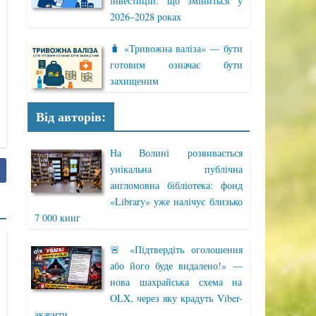
інвестицій: що зміниться у
2026–2028 роках
🧳 «Тривожна валіза» — бути
готовим означає бути
захищеним
Від авторів:
На Волині розвивається
унікальна публічна
англомовна бібліотека: фонд
«Library» уже налічує близько
7 000 книг
🚨 «Підтвердіть оголошення
або його буде видалено!» —
нова шахрайська схема на
OLX, через яку крадуть Viber-
акаунти