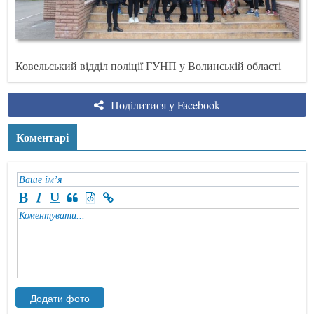
Ковельський відділ поліції ГУНП у Волинській області
Поділитися у Facebook
Коментарі