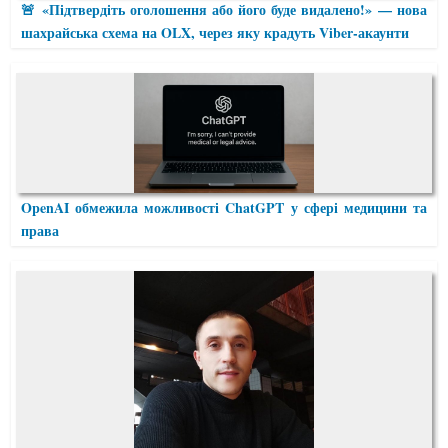
🚨 «Підтвердіть оголошення або його буде видалено!» — нова
шахрайська схема на OLX, через яку крадуть Viber-акаунти
OpenAI обмежила можливості ChatGPT у сфері медицини та
права