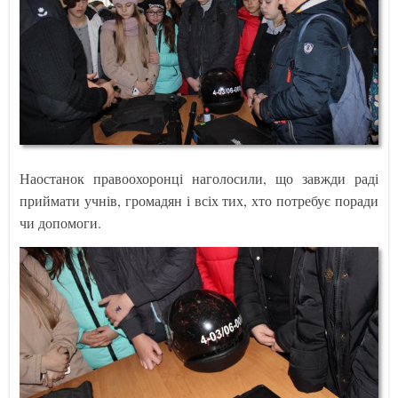
Наостанок правоохоронці наголосили, що завжди раді
приймати учнів, громадян і всіх тих, хто потребує поради
чи допомоги.