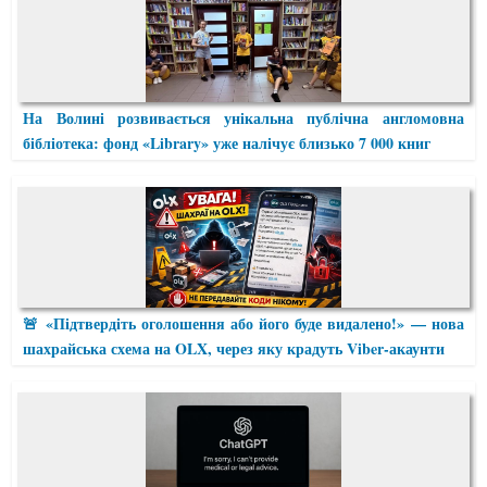
На Волині розвивається унікальна публічна англомовна
бібліотека: фонд «Library» уже налічує близько 7 000 книг
🚨 «Підтвердіть оголошення або його буде видалено!» — нова
шахрайська схема на OLX, через яку крадуть Viber-акаунти