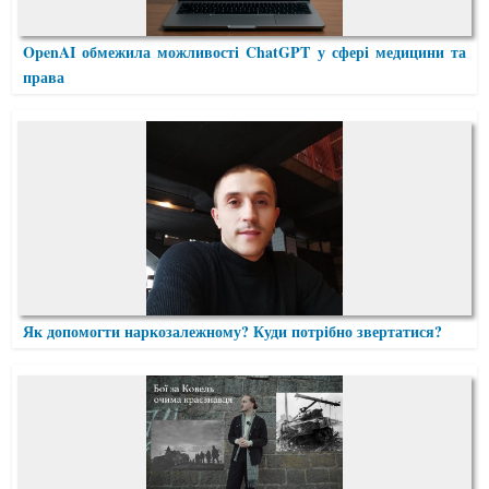
OpenAI обмежила можливості ChatGPT у сфері медицини та
права
Як допомогти наркозалежному? Куди потрібно звертатися?