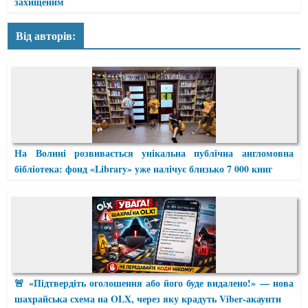
захищеним
Від авторів:
На Волині розвивається унікальна публічна англомовна
бібліотека: фонд «Library» уже налічує близько 7 000 книг
🚨 «Підтвердіть оголошення або його буде видалено!» — нова
шахрайська схема на OLX, через яку крадуть Viber-акаунти