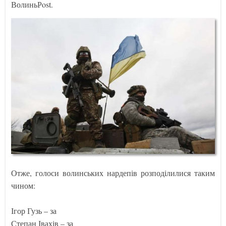
ВолиньРost.
Отже, голоси волинських нардепів розподілилися таким
чином:
Ігор Гузь – за
Степан Івахів – за