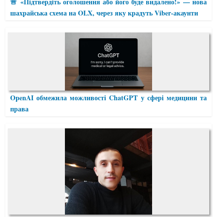
🚨 «Підтвердіть оголошення або його буде видалено!» — нова
шахрайська схема на OLX, через яку крадуть Viber-акаунти
OpenAI обмежила можливості ChatGPT у сфері медицини та
права