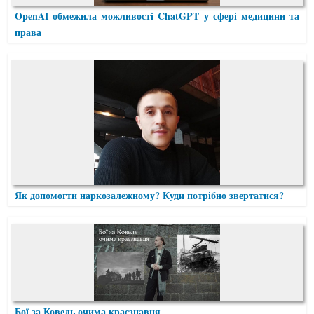
OpenAI обмежила можливості ChatGPT у сфері медицини та
права
Як допомогти наркозалежному? Куди потрібно звертатися?
Бої за Ковель очима краєзнавця