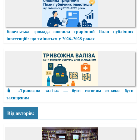
Ковельська громада оновила трирічний План публічних
інвестицій: що зміниться у 2026–2028 роках
🧳 «Тривожна валіза» — бути готовим означає бути
захищеним
Від авторів: