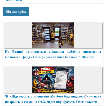
Від авторів:
На Волині розвивається унікальна публічна англомовна
бібліотека: фонд «Library» уже налічує близько 7 000 книг
🚨 «Підтвердіть оголошення або його буде видалено!» — нова
шахрайська схема на OLX, через яку крадуть Viber-акаунти