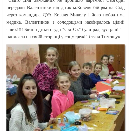
передали Валентинки від діток м.Ковеля бійцям на Схід
через командира ДУА Коваля Миколу і його побратима
медика. Валентинок з солодощами назбиралось цілий
ящик!!!! Бійці і дітки студії "СвітОк" були раді зустрічі!," -
написала на своїй сторінці у соцмережі Тетяна Тимощук.