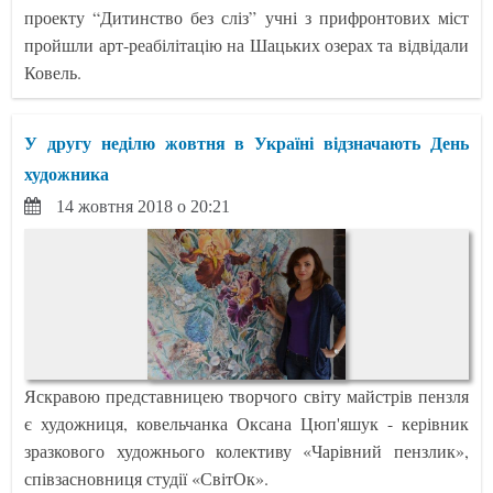
проекту “Дитинство без сліз” учні з прифронтових міст
пройшли арт-реабілітацію на Шацьких озерах та відвідали
Ковель.
У другу неділю жовтня в Україні відзначають День
художника
14 жовтня 2018 о 20:21
Яскравою представницею творчого світу майстрів пензля
є художниця, ковельчанка Оксана Цюп'яшук - керівник
зразкового художнього колективу «Чарівний пензлик»,
співзасновниця студії «СвітОк».