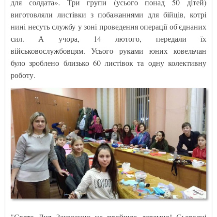
для солдата». Три групи (усього понад 50 дітей)
виготовляли листівки з побажаннями для бійців, котрі
нині несуть службу у зоні проведення операції об'єднаних
сил. А учора, 14 лютого, передали їх
військовослужбовцям. Усього руками юних ковельчан
було зроблено близько 60 листівок та одну колективну
роботу.
"Свято Дня Закоханих не пройшло даремно! Сьогодні