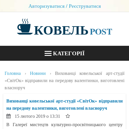
Авторизуватися / Реєструватися
КОВЕЛЬ
POST
КАТЕГОРІЇ
НОВИНИ
Головна
Новини
Вихованці ковельської арт-студії
БЛОГИ
«СвітОк» відправили на передову валентинки, виготовлені
власноруч
КОНТАКТИ
Вихованці ковельської арт-студії «СвітОк» відправили
на передову валентинки, виготовлені власноруч
15 лютого 2019 о 13:31
В Галереї мистецтв культурно-просвітницького центру