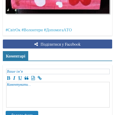
#СвітОк
#Волонтери
#ДопомогаАТО
Поділитися у Facebook
Коментарі