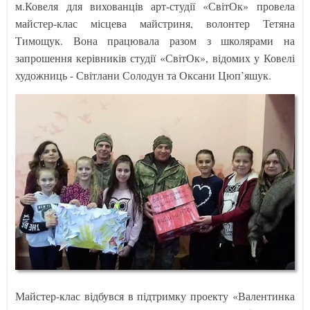
м.Ковеля для вихованців арт-студії «СвітОк» провела
майстер-клас місцева майстриня, волонтер Тетяна
Тимощук. Вона працювала разом з школярами на
запрошення керівників студії «СвітОк», відомих у Ковелі
художниць - Світлани Солодун та Оксани Цюп’яшук.
Майстер-клас відбувся в підтримку проекту «Валентинка