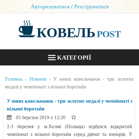
Авторизуватися / Реєструватися
КОВЕЛЬ
POST
КАТЕГОРІЇ
НОВИНИ
Головна
Новини
У юних ковельчанок - три золотих
БЛОГИ
медалі у чемпіонаті з вільної боротьби
КОНТАКТИ
У юних ковельчанок - три золотих медалі у чемпіонаті з
вільної боротьби
05 березня 2019 о 12:20
2-3 березня у м.Хелмі (Польща) відбувся відкритий
чемпіонат з вільної боротьби серед дівчат та юніорів. У