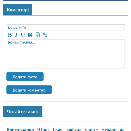
Коментарі
Читайте також
Ковельчанка Юлія Ткач здобула золоту медаль на