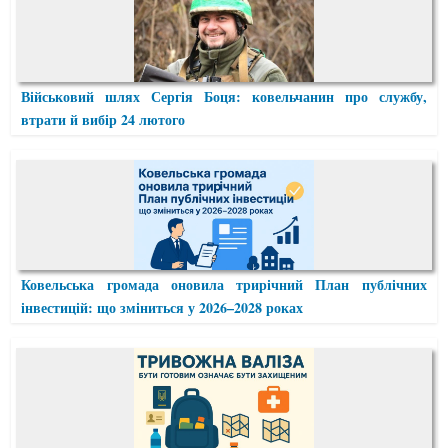
Військовий шлях Сергія Боця: ковельчанин про службу,
втрати й вибір 24 лютого
Ковельська громада оновила трирічний План публічних
інвестицій: що зміниться у 2026–2028 роках