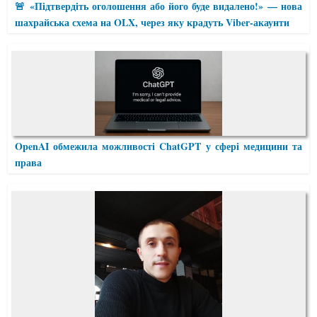
🚨 «Підтвердіть оголошення або його буде видалено!» — нова
шахрайська схема на OLX, через яку крадуть Viber-акаунти
OpenAI обмежила можливості ChatGPT у сфері медицини та
права