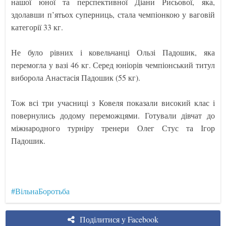
нашої юної та перспективної Діани Рисьової, яка,
здолавши п’ятьох суперниць, стала чемпіонкою у ваговій
категорії 33 кг.
Не було рівних і ковельчанці Ользі Падошик, яка
перемогла у вазі 46 кг. Серед юніорів чемпіонський титул
виборола Анастасія Падошик (55 кг).
Тож всі три учасниці з Ковеля показали високий клас і
повернулись додому переможцями. Готували дівчат до
міжнародного турніру тренери Олег Стус та Ігор
Падошик.
#ВільнаБоротьба
Поділитися у Facebook