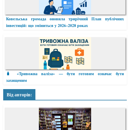
Ковельська громада оновила трирічний План публічних
інвестицій: що зміниться у 2026–2028 роках
🧳 «Тривожна валіза» — бути готовим означає бути
захищеним
Від авторів: