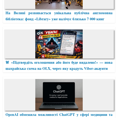
На Волині розвивається унікальна публічна англомовна
бібліотека: фонд «Library» уже налічує близько 7 000 книг
🚨 «Підтвердіть оголошення або його буде видалено!» — нова
шахрайська схема на OLX, через яку крадуть Viber-акаунти
OpenAI обмежила можливості ChatGPT у сфері медицини та