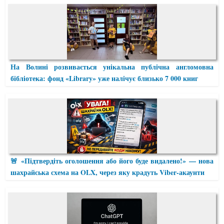
На Волині розвивається унікальна публічна англомовна
бібліотека: фонд «Library» уже налічує близько 7 000 книг
🚨 «Підтвердіть оголошення або його буде видалено!» — нова
шахрайська схема на OLX, через яку крадуть Viber-акаунти