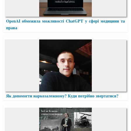
OpenAI обмежила можливості ChatGPT у сфері медицини та
права
Як допомогти наркозалежному? Куди потрібно звертатися?