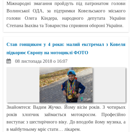
Міжнародні змагання пройдуть під патронатом голови
Волинської ОДА, за підтримки Ковельського міського
голови Олега Кіндера, народного депутата України
Степана Івахіва та Товариства сприяння обороні України.
Став гонщиком у 4 роки: малий екстремал з Ковеля
підкорює Європу на мотоциклі ФОТО
08 листопада 2018 о 16:07
Знайомтеся: Вадим Жучко. Йому вісім років. З чотирьох
років хлопчик займається мотокросом. Професійно
виступає з шестирічного віку. До вподоби йому музика, а
в майбутньому мріє стати… лікарем.