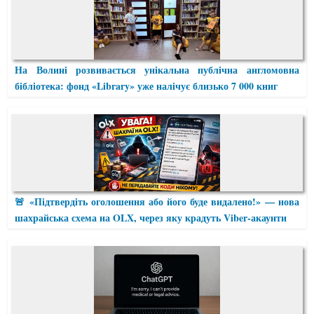
На Волині розвивається унікальна публічна англомовна
бібліотека: фонд «Library» уже налічує близько 7 000 книг
🚨 «Підтвердіть оголошення або його буде видалено!» — нова
шахрайська схема на OLX, через яку крадуть Viber-акаунти