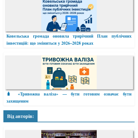
Ковельська громада оновила трирічний План публічних
інвестицій: що зміниться у 2026–2028 роках
🧳 «Тривожна валіза» — бути готовим означає бути
захищеним
Від авторів: