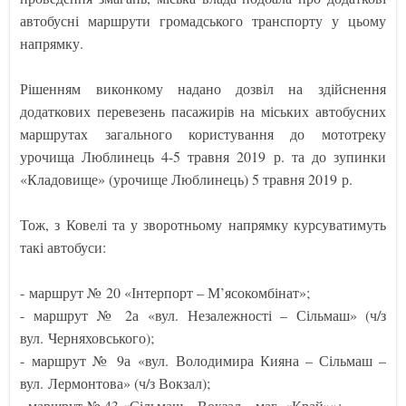
автобусні маршрути громадського транспорту у цьому
напрямку.
Рішенням виконкому надано дозвіл на здійснення
додаткових перевезень пасажирів на міських автобусних
маршрутах загального користування до мототреку
урочища Люблинець 4-5 травня 2019 р. та до зупинки
«Кладовище» (урочище Люблинець) 5 травня 2019 р.
Тож, з Ковелі та у зворотньому напрямку курсуватимуть
такі автобуси:
- маршрут № 20 «Інтерпорт – М’ясокомбінат»;
- маршрут № 2а «вул. Незалежності – Сільмаш» (ч/з
вул. Черняховського);
- маршрут № 9а «вул. Володимира Кияна – Сільмаш –
вул. Лермонтова» (ч/з Вокзал);
- маршрут № 43 «Сільмаш – Вокзал – маг. «Край»»;