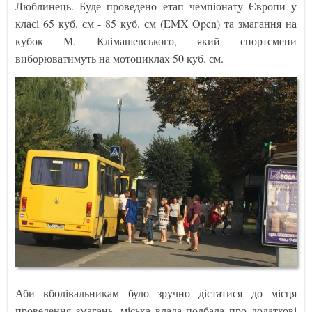
Люблинець. Буде проведено етап чемпіонату Європи у
класі 65 куб. см - 85 куб. см (EMX Open) та змагання на
кубок М. Клімашевського, який спортсмени
виборюватимуть на мотоциклах 50 куб. см.
Аби вболівальникам було зручно дістатися до місця
проведення змагань, міська влада подбала про додаткові