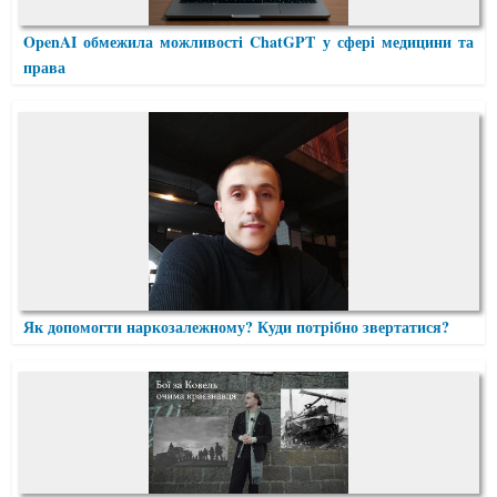
OpenAI обмежила можливості ChatGPT у сфері медицини та
права
Як допомогти наркозалежному? Куди потрібно звертатися?