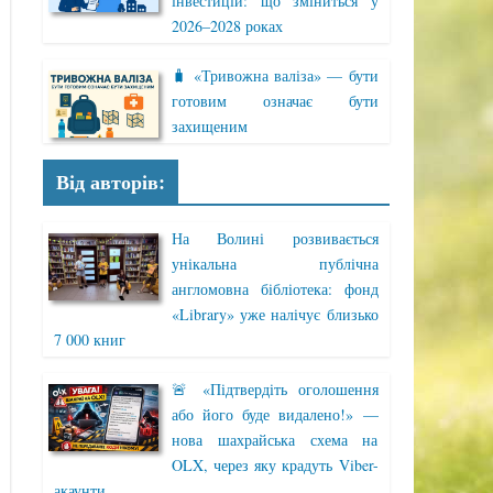
інвестицій: що зміниться у
2026–2028 роках
🧳 «Тривожна валіза» — бути
готовим означає бути
захищеним
Від авторів:
На Волині розвивається
унікальна публічна
англомовна бібліотека: фонд
«Library» уже налічує близько
7 000 книг
🚨 «Підтвердіть оголошення
або його буде видалено!» —
нова шахрайська схема на
OLX, через яку крадуть Viber-
акаунти