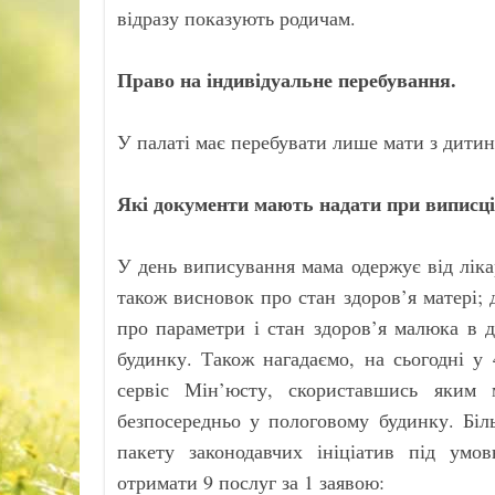
відразу показують родичам.
Право на індивідуальне перебування.
У палаті має перебувати лише мати з дити
Які документи мають надати при виписці
У день виписування мама одержує від лікаря
також висновок про стан здоров’я матері; 
про параметри і стан здоров’я малюка в 
будинку. Також нагадаємо, на сьогодні у
сервіс Мін’юсту, скориставшись яким
безпосередньо у пологовому будинку. Біл
пакету законодавчих ініціатив під ум
отримати 9 послуг за 1 заявою: