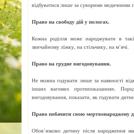
відбуватися лише за суворими медичними 
Право на свободу дій у пологах.
Кожна роділля може народжувати в так
звичайному ліжку, на стільчику, на м’ячі.
Право на грудне вигодовування.
Не можна годувати лише за наявності від
інших вагомих протипоказаннях. Поро
вигодовування, показати, як годувати дитин
Право побачити свою мертвонароджену д
Обов’язково дитину після народження м