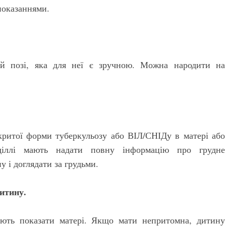
показаннями.
ій позі, яка для неї є зручною. Можна народити на
критої форми туберкульозу або ВІЛ/СНІДу в матері або
діллі мають надати повну інформацію про грудне
у і доглядати за грудьми.
итину.
ають показати матері. Якщо мати непритомна, дитину