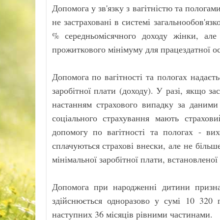
Допомога у зв'язку з вагітністю та пологами
не застраховані в системі загальнообов'язк
% середньомісячного доходу жінки, ал
прожиткового мінімуму для працездатної ос
Допомога по вагітності та пологах надаєтьс
заробітної плати (доходу). У разі, якщо за
настанням страхового випадку за даними 
соціального страхування мають страхо
допомогу по вагітності та пологах - вих
сплачуються страхові внески, але не більш
мінімальної заробітної плати, встановленої
Допомога при народженні дитини призна
здійснюється одноразово у сумі 10 320 
наступних 36 місяців рівними частинами.