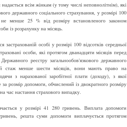
 надається всім жінкам (у тому числі неповнолітнім), які
ового державного соціального страхування, у розмірі 100
е не менше 25 % від розміру встановленого законом
оби із розрахунку на місяць.
я застрахованій особі у розмірі 100 відсотків середньої
страховані особи, які протягом дванадцяти місяців перед
Державного реєстру загальнообов'язкового державного
вий стаж менше шести місяців, вони мають право на
одячи з нарахованої заробітної плати (доходу), з якої
е за розмір допомоги, обчислений із двократного розміру
 на час настання страхового випадку.
чається у розмірі 41 280 гривень. Виплата допомоги
гривень, решта суми допомоги виплачується протягом