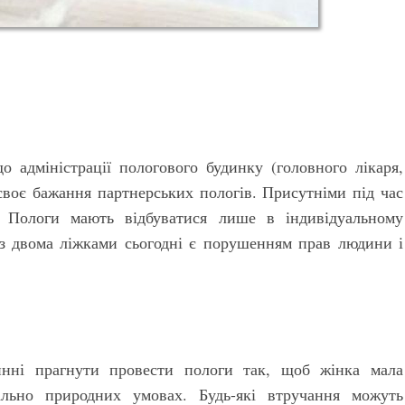
о адміністрації пологового будинку (головного лікаря,
 своє бажання партнерських пологів. Присутніми під час
. Пологи мають відбуватися лише в індивідуальному
и з двома ліжками сьогодні є порушенням прав людини і
инні прагнути провести пологи так, щоб жінка мала
льно природних умовах. Будь-які втручання можуть