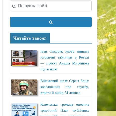
Читайте також:
Іван Сидорук знову нищить
історичні таблички в Ковелі
— проєкт Андрія Миронюка
під атакою
Військовий шлях Сергія Боця:
ковельчанин про службу,
втрати й вибір 24 лютого
Ковельська громада оновила
трирічний План публічних