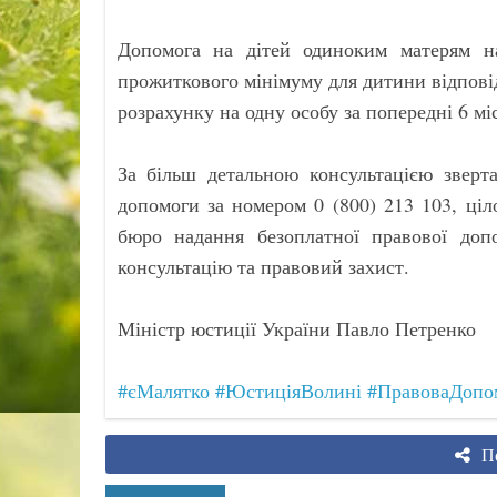
Допомога на дітей одиноким матерям н
прожиткового мінімуму для дитини відповід
розрахунку на одну особу за попередні 6 міс
За більш детальною консультацією зверта
допомоги за номером 0 (800) 213 103, ці
бюро надання безоплатної правової до
консультацію та правовий захист.
Міністр юстиції України Павло Петренко
#єМалятко
#ЮстиціяВолині
#ПравоваДопо
По