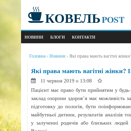
КОВЕЛЬ
POST
НОВИНИ
БЛОГИ
КОНТАКТИ
Головна
Новини
Які права мають вагітні жінк
Які права мають вагітні жінки? 
11 червня 2019 о 13:08
Пацієнт має право бути прийнятим у будь-
заклад охорони здоров’я має можливість з
підготовку до пологів, бути поінформова
майбутньої дитини, результатів аналізів т
у залученні родичів або близьких людей 
Волині.