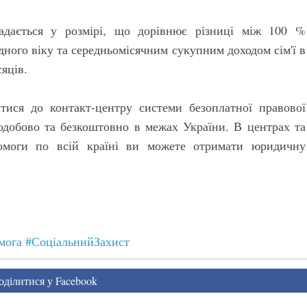
адається у розмірі, що дорівнює різниці між 100 %
ного віку та середньомісячним сукупним доходом сім'ї в
яців.
тися до контакт-центру системи безоплатної правової
лодобово та безкоштовно в межах України. В центрах та
помоги по всій країні ви можете отримати юридичну
мога
#СоціальнийЗахист
ділитися у Facebook