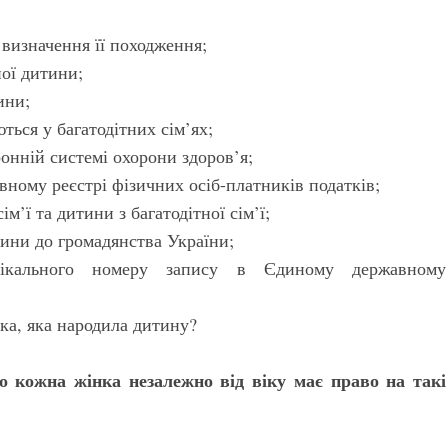
визначення її походження;
ої дитини;
ини;
ться у багатодітних сім’ях;
онній системі охорони здоров’я;
ному реєстрі фізичних осіб-платників податків;
м’ї та дитини з багатодітної сім’ї;
ини до громадянства України;
нікального номеру запису в Єдиному державному
а, яка народила дитину?
о кожна жінка незалежно від віку має право на такі