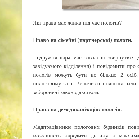
Які права має жінка під час пологів?
Право на сімейні (партнерські) пологи.
Подружня пара має завчасно звернутися д
завідуючого відділення) і повідомити про
пологів можуть бути не більше 2 осіб
пологовому залі. Величезні пологові зал
заборонені законодавством.
Право на демедикалізацію пологів.
Медпрацівники пологових будинків пов
можливість народити дитину в максима