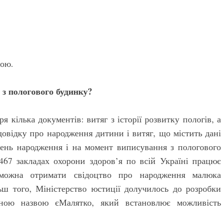
ною.
 з пологового будинку?
 кілька документів: витяг з історії розвитку пологів, а
довідку про народження дитини і витяг, що містить дані
день народження і на момент виписування з пологового
 467 закладах охорони здоров’я по всій Україні працює
 можна отримати свідоцтво про народження малюка
ьш того, Міністерство юстиції долучилось до розробки
овною назвою єМалятко, який встановлює можливість