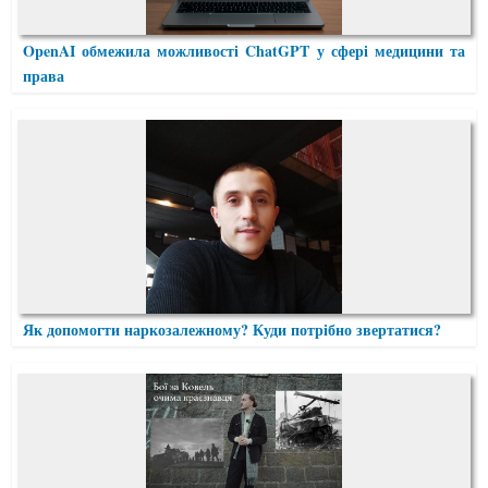
OpenAI обмежила можливості ChatGPT у сфері медицини та
права
Як допомогти наркозалежному? Куди потрібно звертатися?