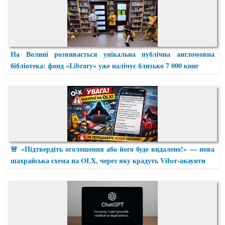
На Волині розвивається унікальна публічна англомовна
бібліотека: фонд «Library» уже налічує близько 7 000 книг
🚨 «Підтвердіть оголошення або його буде видалено!» — нова
шахрайська схема на OLX, через яку крадуть Viber-акаунти