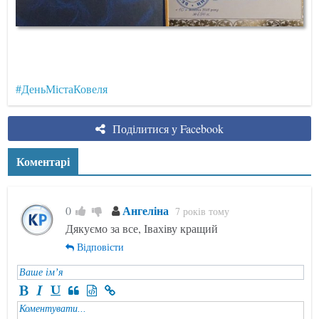
#ДеньМістаКовеля
Поділитися у Facebook
Коментарі
Ангеліна
0
7 років тому
Дякуємо за все, Івахіву кращий
Відповісти