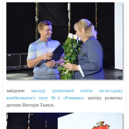
завідувач
закладу дошкільної освіти (ясла-садок)
комбінованого типу №4 «Ромашка»
центру розвитку
дитини Вікторія Ткачук,