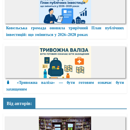
Ковельська громада оновила трирічний План публічних
інвестицій: що зміниться у 2026–2028 роках
🧳 «Тривожна валіза» — бути готовим означає бути
захищеним
Від авторів: