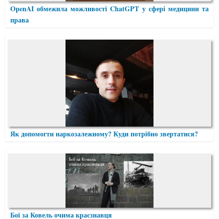
OpenAI обмежила можливості ChatGPT у сфері медицини та
права
Як допомогти наркозалежному? Куди потрібно звертатися?
Бої за Ковель очима краєзнавця