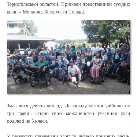
Тернопільської областей. Приїхали представники сусідніх
країн – Молдови, Білорусі та Польщі.
Змагалися дев'ять команд. До складу кожної увійшли по
три гравці. Згідно своїх можливостей учасники були
поділені на 3 класи.
У результаті ковельчани здобули чимало призових місць.