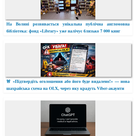
На Волині розвивається унікальна публічна англомовна
бібліотека: фонд «Library» уже налічує близько 7 000 книг
🚨 «Підтвердіть оголошення або його буде видалено!» — нова
шахрайська схема на OLX, через яку крадуть Viber-акаунти