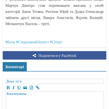
Марчук Дмитро став переможцем змагань у своїй
категорії. Баюк Тетяна, Рихтюк Юрій та Дудка Олександр
зайняли другі місця, Ващук Анастасія, Яцунік Валерій,
Мельничук Василь – треті.
#Боча
#СоціальнийЗахист
#Спорт
Поділитися у Facebook
Коментарі