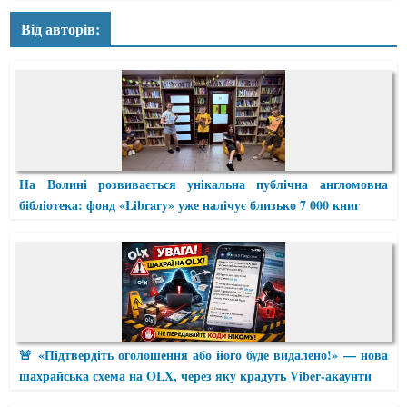
Від авторів:
На Волині розвивається унікальна публічна англомовна
бібліотека: фонд «Library» уже налічує близько 7 000 книг
🚨 «Підтвердіть оголошення або його буде видалено!» — нова
шахрайська схема на OLX, через яку крадуть Viber-акаунти