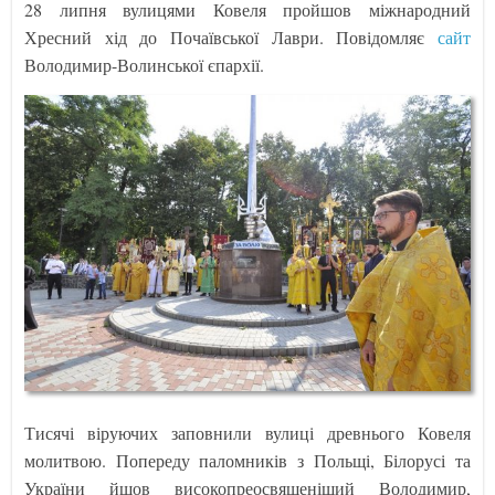
28 липня вулицями Ковеля пройшов міжнародний
Хресний хід до Почаївської Лаври. Повідомляє
сайт
Володимир-Волинської єпархії.
Тисячі віруючих заповнили вулиці древнього Ковеля
молитвою. Попереду паломників з Польщі, Білорусі та
України йшов високопреосвященіший Володимир,