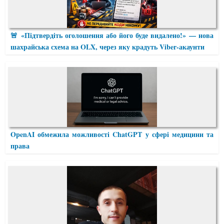
🚨 «Підтвердіть оголошення або його буде видалено!» — нова
шахрайська схема на OLX, через яку крадуть Viber-акаунти
OpenAI обмежила можливості ChatGPT у сфері медицини та
права