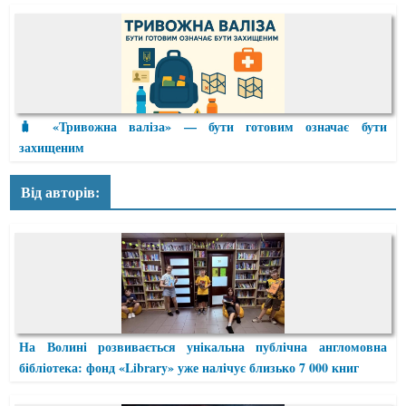
🧳 «Тривожна валіза» — бути готовим означає бути
захищеним
Від авторів:
На Волині розвивається унікальна публічна англомовна
бібліотека: фонд «Library» уже налічує близько 7 000 книг