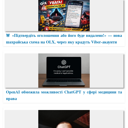
🚨 «Підтвердіть оголошення або його буде видалено!» — нова
шахрайська схема на OLX, через яку крадуть Viber-акаунти
OpenAI обмежила можливості ChatGPT у сфері медицини та
права