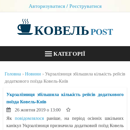
Авторизуватися / Реєструватися
КОВЕЛЬ
POST
КАТЕГОРІЇ
НОВИНИ
Головна
Новини
Укрзалізниця збільшила кількість рейсів
БЛОГИ
додаткового поїзда Ковель-Київ
КОНТАКТИ
Укрзалізниця збільшила кількість рейсів додаткового
поїзда Ковель-Київ
26 жовтня 2019 о 13:00
Як
повідомлялося
раніше, на період осінніх шкільних
канікул Укрзалізниця призначила додатковий поїзд Ковель