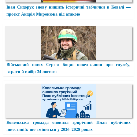
Іван Сидорук знову нищить історичні таблички в Ковелі —
проєкт Андрія Миронюка під атакою
Військовий шлях Сергія Боця: ковельчанин про службу,
втрати й вибір 24 лютого
Ковельська громада оновила трирічний План публічних
інвестицій: що зміниться у 2026–2028 роках