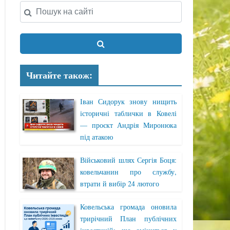
Читайте також:
Іван Сидорук знову нищить
історичні таблички в Ковелі
— проєкт Андрія Миронюка
під атакою
Військовий шлях Сергія Боця:
ковельчанин про службу,
втрати й вибір 24 лютого
Ковельська громада оновила
трирічний План публічних