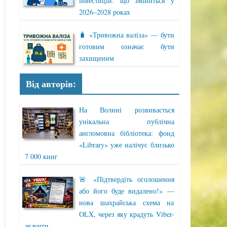
інвестицій: що зміниться у
2026–2028 роках
🧳 «Тривожна валіза» — бути
готовим означає бути
захищеним
Від авторів:
На Волині розвивається
унікальна публічна
англомовна бібліотека: фонд
«Library» уже налічує близько
7 000 книг
🚨 «Підтвердіть оголошення
або його буде видалено!» —
нова шахрайська схема на
OLX, через яку крадуть Viber-
акаунти