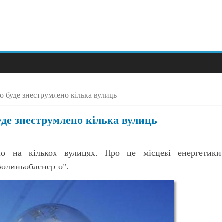
о буде знеструмлено кілька вулиць
уде знеструмлено кілька вулиць
ло на кількох вулицях. Про це місцеві енергетики
олиньобленерго".