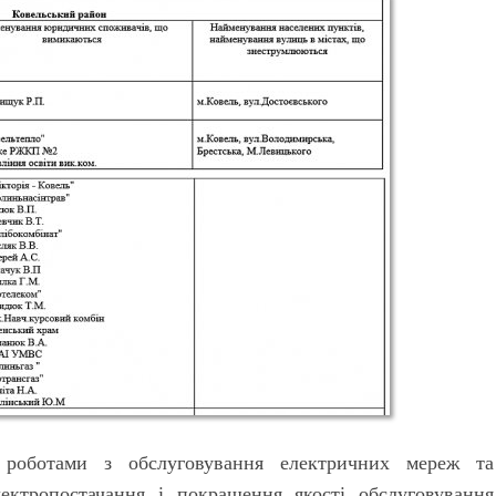
 роботами з обслуговування електричних мереж та
ектропостачання і покращення якості обслуговування