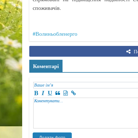
споживачів.
#Волиньобленерго
По
Коментарі