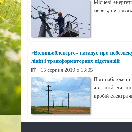
Місцеві енергет
мереж, не пов'я
«Волиньобленерго» нагадує про небезпе
ліній і трансформаторних підстанцій
15 серпня 2019 о 13:05
При наближенні
до ліній чи ін
пробій електрич