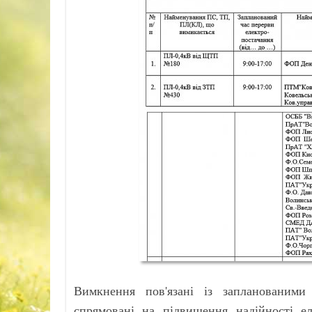
Вимкнення пов'язані із запланованими
спрямовані на підвищення надійності ел