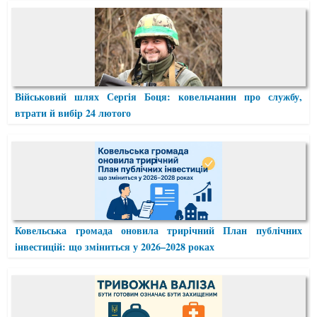
Військовий шлях Сергія Боця: ковельчанин про службу,
втрати й вибір 24 лютого
Ковельська громада оновила трирічний План публічних
інвестицій: що зміниться у 2026–2028 роках