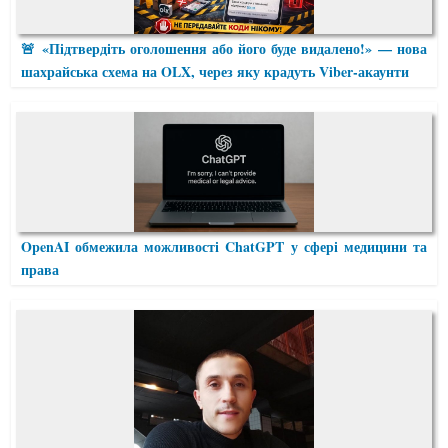
🚨 «Підтвердіть оголошення або його буде видалено!» — нова
шахрайська схема на OLX, через яку крадуть Viber-акаунти
OpenAI обмежила можливості ChatGPT у сфері медицини та
права