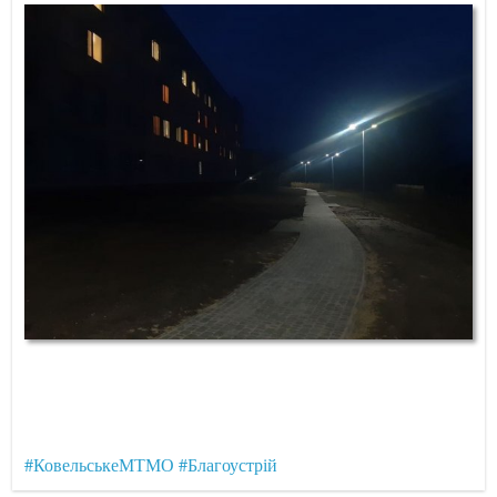
#КовельськеМТМО
#Благоустрій