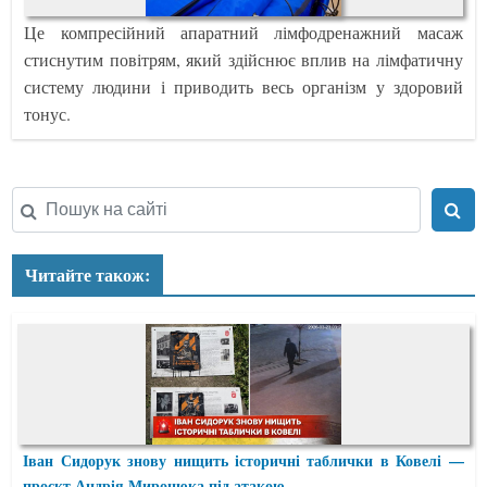
Це компресійний апаратний лімфодренажний масаж
стиснутим повітрям, який здійснює вплив на лімфатичну
систему людини і приводить весь організм у здоровий
тонус.
Читайте також:
Іван Сидорук знову нищить історичні таблички в Ковелі —
проєкт Андрія Миронюка під атакою