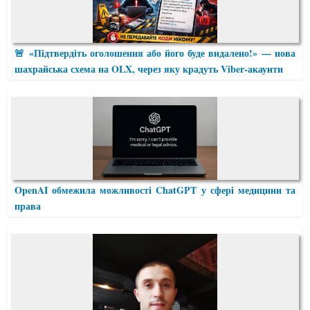
🚨 «Підтвердіть оголошення або його буде видалено!» — нова
шахрайська схема на OLX, через яку крадуть Viber-акаунти
OpenAI обмежила можливості ChatGPT у сфері медицини та
права