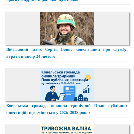
Військовий шлях Сергія Боця: ковельчанин про службу,
втрати й вибір 24 лютого
Ковельська громада оновила трирічний План публічних
інвестицій: що зміниться у 2026–2028 роках