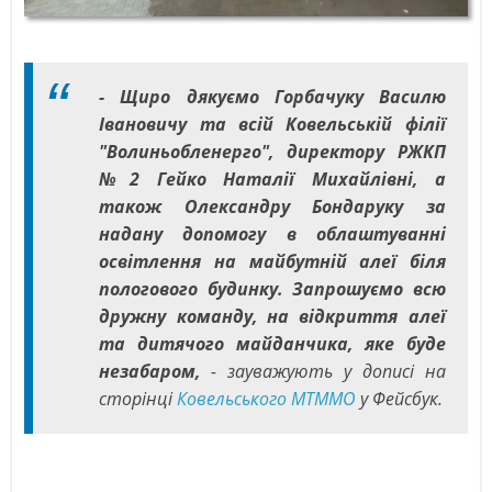
- Щиро дякуємо Горбачуку Василю
Івановичу та всій Ковельській філії
"Волиньобленерго", директору РЖКП
№2 Гейко Наталії Михайлівні, а
також Олександру Бондаруку за
надану допомогу в облаштуванні
освітлення на майбутній алеї біля
пологового будинку. Запрошуємо всю
дружну команду, на відкриття алеї
та дитячого майданчика, яке буде
незабаром,
- зауважують у дописі на
сторінці
Ковельського МТММО
у Фейсбук.