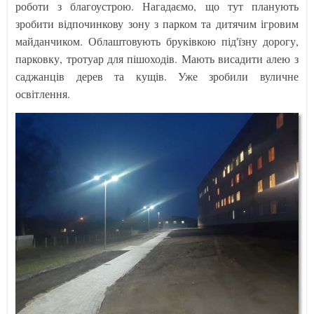
роботи з благоустрою. Нагадаємо, що тут планують
зробити відпочинкову зону з парком та дитячим ігровим
майданчиком. Облаштовують бруківкою під'їзну дорогу,
парковку, тротуар для пішоходів. Мають висадити алею з
саджанців дерев та кущів. Уже зробили вуличне
освітлення.