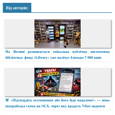
Від авторів:
На Волині розвивається унікальна публічна англомовна
бібліотека: фонд «Library» уже налічує близько 7 000 книг
🚨 «Підтвердіть оголошення або його буде видалено!» — нова
шахрайська схема на OLX, через яку крадуть Viber-акаунти