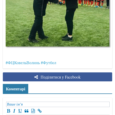
#ФЦКовельВолинь
#Футбол
Поділитися у Facebook
Коментарі