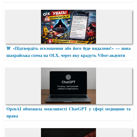
🚨 «Підтвердіть оголошення або його буде видалено!» — нова
шахрайська схема на OLX, через яку крадуть Viber-акаунти
OpenAI обмежила можливості ChatGPT у сфері медицини та
права