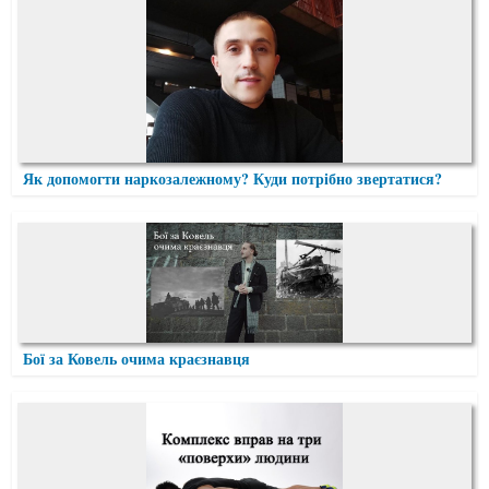
Як допомогти наркозалежному? Куди потрібно звертатися?
Бої за Ковель очима краєзнавця