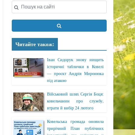
Читайте також:
Іван Сидорук знову нищить
історичні таблички в Ковелі
— проєкт Андрія Миронюка
під атакою
Військовий шлях Сергія Боця:
ковельчанин про службу,
втрати й вибір 24 лютого
Ковельська громада оновила
трирічний План публічних