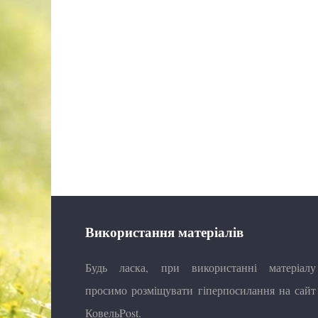
Використання матеріалів
Будь ласка, при використанні матеріалу
просимо розміщувати гіперпосилання на сайт
КовельPost.