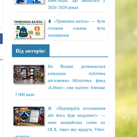
інвестицій: що зміниться у
2026–2028 роках
🧳 «Тривожна валіза» — бути
готовим означає бути
захищеним
Від авторів:
На Волині розвивається
унікальна публічна
англомовна бібліотека: фонд
«Library» уже налічує близько
7 000 книг
🚨 «Підтвердіть оголошення
або його буде видалено!» —
нова шахрайська схема на
OLX, через яку крадуть Viber-
акаунти