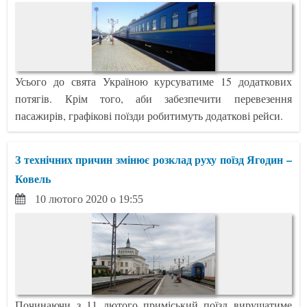
Усього до свята Україною курсуватиме 15 додаткових
потягів. Крім того, аби забезпечити перевезення
пасажирів, графікові поїзди робитимуть додаткові рейси.
З технічних причин змінює розклад руху поїзд Ягодин –
Ковель
10 лютого 2020 о 19:55
Починаючи з 11 лютого приміський поїзд вирушатиме