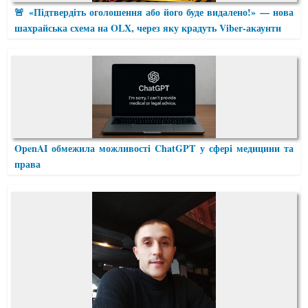
🚨 «Підтвердіть оголошення або його буде видалено!» — нова
шахрайська схема на OLX, через яку крадуть Viber-акаунти
OpenAI обмежила можливості ChatGPT у сфері медицини та
права