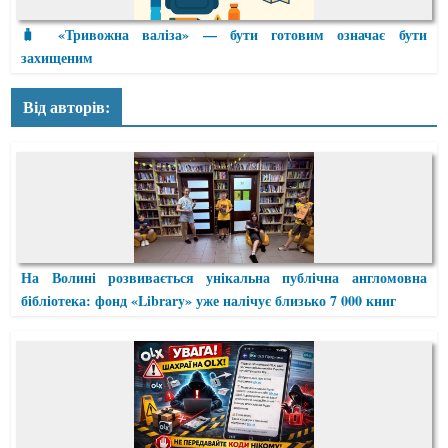
🧳 «Тривожна валіза» — бути готовим означає бути
захищеним
Від авторів:
На Волині розвивається унікальна публічна англомовна
бібліотека: фонд «Library» уже налічує близько 7 000 книг